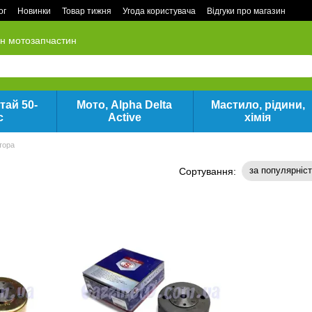
ог
Новинки
Товар тижня
Угода користувача
Відгуки про магазин
ин мотозапчастин
тай 50-
Мото, Alpha Delta
Мастило, рідини,
с
Active
хімія
тора
за популярніс
Сортування: