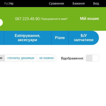
Сравнение
Рус
Укр
Бажання
Вхід
Мій кошик
067 223-48-90
Передзвонити вам?
Екіпірування,
Б/У
Різне
аксесуари
запчатини
тю
спочатку дешевше
за назвою
Відображення: