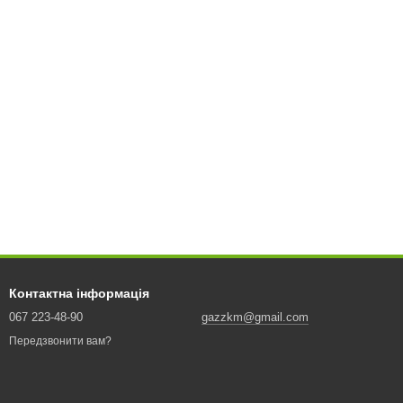
Контактна інформація
067 223-48-90
gazzkm@gmail.com
Передзвонити вам?