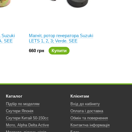
а Suzuki
Магніт, ротор генератора Suzuki
A. SEE
LETS 1, 2, 3; Verde. SEE
660 грн
Купити
Каталог
Клієнтам
Підбір по моделям
Вхід до кабінету
Скутери Японія
Оплата і доставка
Скутери Китай 50-150сс
Обмін та повернення
Мото, Alpha Delta Active
Контактна інформація