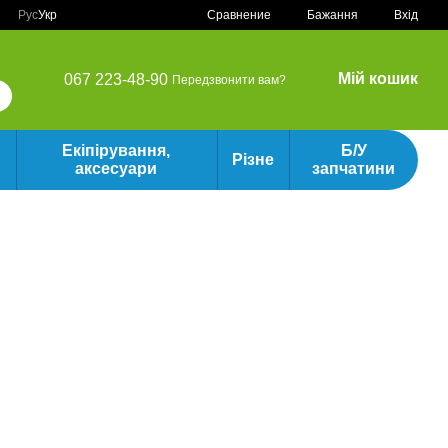
Сравнение
Рус
Укр
Бажання
Вхід
Мій кошик
067 223-48-90
Передзвонити вам?
Екіпірування,
Б/У
Різне
аксесуари
запчатини