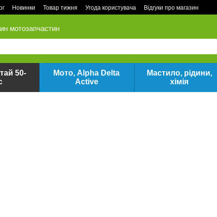
ог
Новинки
Товар тижня
Угода користувача
Відгуки про магазин
зин мотозапчастин
тай 50-
Мото, Alpha Delta
Мастило, рідини,
с
Active
хімія