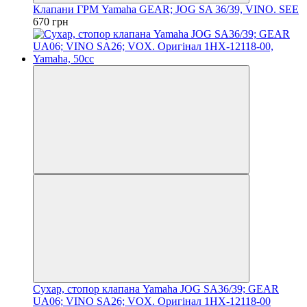
Клапани ГРМ Yamaha GEAR; JOG SA 36/39, VINO. SEE
670 грн
Сухар, стопор клапана Yamaha JOG SA36/39; GEAR
UA06; VINO SA26; VOX. Оригінал 1HX-12118-00