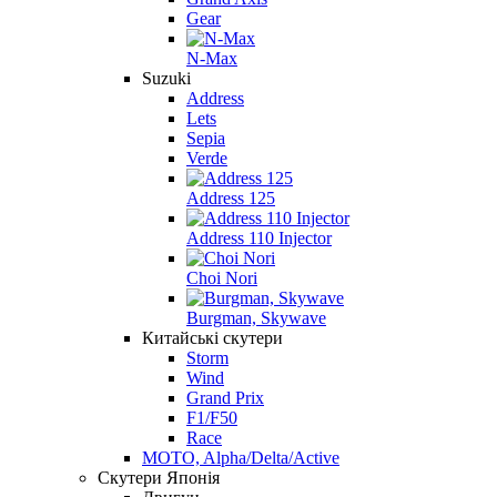
Gear
N-Max
Suzuki
Address
Lets
Sepia
Verde
Address 125
Address 110 Injector
Choi Nori
Burgman, Skywave
Китайські скутери
Storm
Wind
Grand Prix
F1/F50
Race
MOTO, Alpha/Delta/Active
Скутери Японія