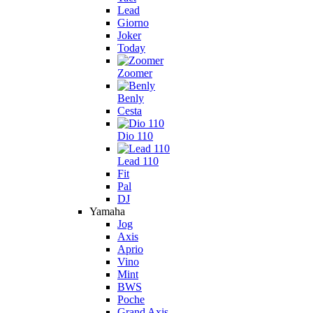
Lead
Giorno
Joker
Today
Zoomer
Benly
Cesta
Dio 110
Lead 110
Fit
Pal
DJ
Yamaha
Jog
Axis
Aprio
Vino
Mint
BWS
Poche
Grand Axis