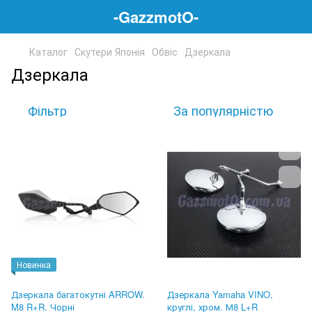
-GazzmotO-
Каталог
Скутери Японія
Обвіс
Дзеркала
Дзеркала
Фільтр
За популярністю
Новинка
Дзеркала багатокутні ARROW.
Дзеркала Yamaha VINO,
M8 R+R. Чорні
круглі, хром. М8 L+R