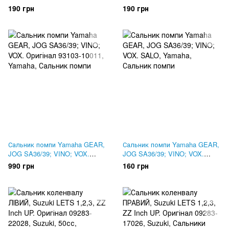
(ТОВСТИЙ вал) 19.5x31x7.
15.6x25.5x7
190 грн
190 грн
15.6x25.5x7
Сальник помпи Yamaha GEAR,
Сальник помпи Yamaha GEAR,
JOG SA36/39; VINO; VOX.
JOG SA36/39; VINO; VOX.
Оригінал 93103-10011
SALO
990 грн
160 грн