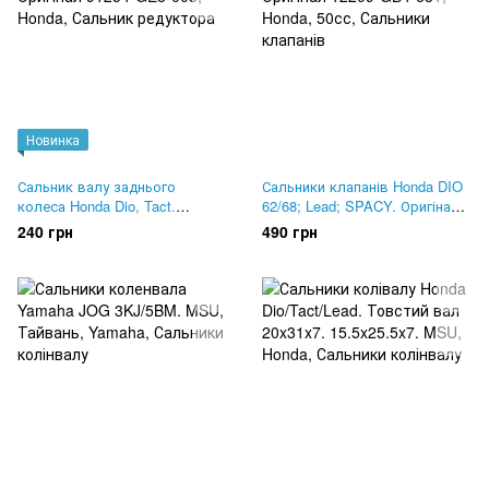
Новинка
Сальник валу заднього
Сальники клапанів Honda DIO
колеса Honda Dio, Tact.
62/68; Lead; SPACY. Оригінал
Оригінал 91254-GE8-005
12209-GB4-681
240 грн
490 грн