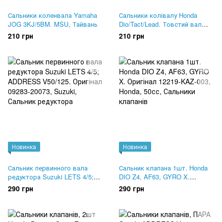
Сальники коленвала Yamaha
Сальники колівалу Honda
JOG 3KJ/5BM. MSU, Тайвань
Dio/Tact/Lead. Товстий вал
20x31x7. 15.5x25.5x7. MSU
210 грн
210 грн
Новинка
Новинка
Сальник первинного вала
Сальник клапана 1шт. Honda
редуктора Suzuki LETS 4/5;
DIO Z4, AF63, GYRO X.
ADDRESS V50/125. Оригінал
Оригінал 12219-KAZ-003
290 грн
290 грн
09283-20073