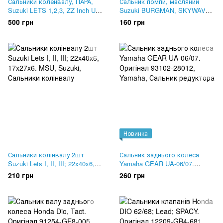
Сальники коленвалу, ПАРА,
Сальник помпи, масляний
Suzuki LETS 1,2,3, ZZ Inch UP.
Suzuki BURGMAN, SKYWAVE
Оригінал
250, 400, 650. Оригінал 09283-
500 грн
160 грн
10004
Новинка
Сальники колінвалу 2шт
Сальник заднього колеса
Suzuki Lets I, II, III; 22x40x6,
Yamaha GEAR UA-06/07.
17x27x6. MSU
Оригінал 93102-28012
210 грн
260 грн