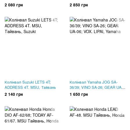
Vox. CHARMO, Тайвань
2 080 грн
2 850 грн
Колінвал Suzuki LETS 4T;
Колінвал Yamaha JOG SA-
ADDRESS 4T. MSU, Тайвань
36/39; VINO SA-26; GEAR UA-
06; VOX. LIPAI
2 140 грн
1 650 грн