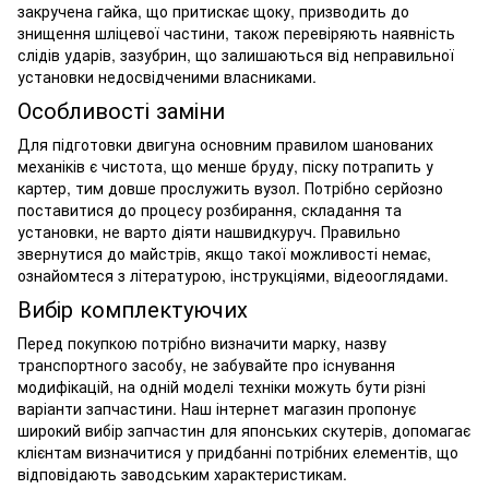
закручена гайка, що притискає щоку, призводить до
знищення шліцевої частини, також перевіряють наявність
слідів ударів, зазубрин, що залишаються від неправильної
установки недосвідченими власниками.
Особливості заміни
Для підготовки двигуна основним правилом шанованих
механіків є чистота, що менше бруду, піску потрапить у
картер, тим довше прослужить вузол. Потрібно серйозно
поставитися до процесу розбирання, складання та
установки, не варто діяти нашвидкуруч. Правильно
звернутися до майстрів, якщо такої можливості немає,
ознайомтеся з літературою, інструкціями, відеооглядами.
Вибір комплектуючих
Перед покупкою потрібно визначити марку, назву
транспортного засобу, не забувайте про існування
модифікацій, на одній моделі техніки можуть бути різні
варіанти запчастини. Наш інтернет магазин пропонує
широкий вибір запчастин для японських скутерів, допомагає
клієнтам визначитися у придбанні потрібних елементів, що
відповідають заводським характеристикам.