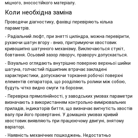
міцного, зносостійкого матеріалу.
Коли необхідна заміна
Проводячи діагностику, фахівці перевіряють кілька
параметрів.
- Радіальний люфт, при знятті циліндра, можна перевірити,
рухаючи шатун вгору - вниз, притримуючи хвостовик
кривошипно шатунного механізму. Виключаються стукіт,
бовтання. Осьовий зазор ліворуч, праворуч допускається.
- Візуально оглядають внутрішню поверхню верхньої шийки
шатуна, голчастий підшипник втрачає закладені
характеристики, допускаючи торкання робочої поверхні
елементів сепаратора, що розділяють ролики між собою,
будуть чітко видно смуги та борозни.
- Перевірка прямолінійності, у заводських умовах параметри
визначають з використанням контрольно-вимірювальних
приладів, індикаторів биття, що визначає вигнутість хвостів
валу при його провертанні. У домашніх умовах кривий
хвостовик виявляють при працюючому двигуні, знятому
варіаторі.
- Наявність механічних пошкоджень. Недостатньо