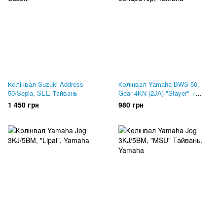
Колінвал Suzuki Address
Колінвал Yamaha BWS 50,
50/Sepia, SEE Тайвань
Gear 4KN (2JA) "Stayer" +
сепаратор
1 450 грн
980 грн