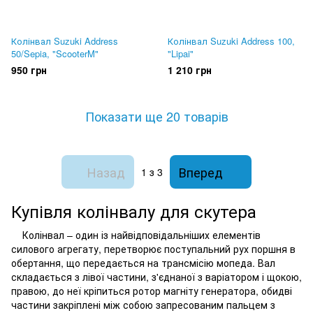
Колінвал Suzuki Address
Колінвал Suzuki Address 100,
50/Sepia, "ScooterM"
"Lipai"
950 грн
1 210 грн
Показати ще 20 товарів
Назад
Вперед
1
з 3
Купівля колінвалу для скутера
Колінвал – один із найвідповідальніших елементів
силового агрегату, перетворює поступальний рух поршня в
обертання, що передається на трансмісію мопеда. Вал
складається з лівої частини, з'єднаної з варіатором і щокою,
правою, до неї кріпиться ротор магніту генератора, обидві
частини закріплені між собою запресованим пальцем з