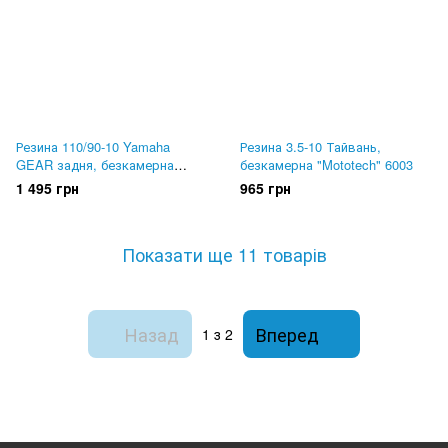
Резина 110/90-10 Yamaha
Резина 3.5-10 Тайвань,
GEAR задня, безкамерна
безкамерна "Mototech" 6003
Mototech 6005
1 495 грн
965 грн
Показати ще 11 товарів
Назад
Вперед
1
з 2