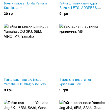
Болти клюва Honda Yamaha
Гайка шпильки циліндра
Suzuki, 3шт
Suzuiki LETS, ADDRESS,
SEPIA. M6
30 грн
9 грн
Гайка шпильки цилІндра
Закладна пластинка
Yamaha JOG 3KJ; 5BM, VINO.
кріплення, М6
M7
9 грн
9 грн