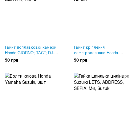
Гвинт поплавкової камери
Гвинт кріплення
Honda GIORNO; TACT; DJ.
електроклапана Honda.
Оригінал 93892-0401208
Оригінал 93892-0400808
50 грн
50 грн