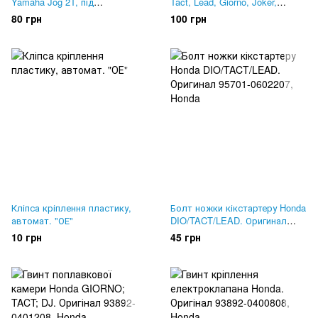
Yamaha Jog 2T, під
Tact, Lead, Giorno, Joker,
шестигранник
100мм
80 грн
100 грн
Кліпса кріплення пластику,
Болт ножки кікстартеру Honda
автомат. "ОЕ"
DIO/TACT/LEAD. Оригинал
95701-0602207
10 грн
45 грн