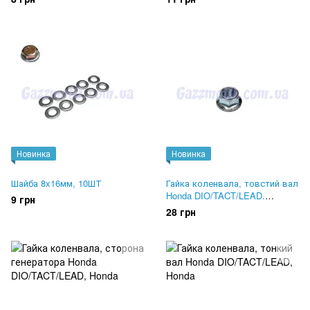
Новинка
Новинка
Шайба 8x16мм, 10ШТ
Гайка коленвала, товстий вал
Honda DIO/TACT/LEAD.
9 грн
Сторона варіатора
28 грн