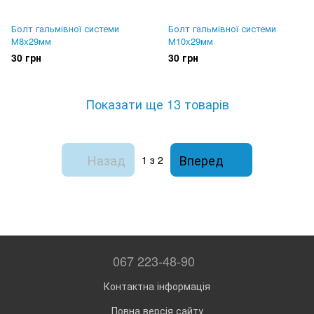
Болт гальмівної системи
Болт гальмівної системи
М8x29мм
М10x29мм
30 грн
30 грн
Показати ще 13 товарів
Назад
Вперед
1
з 2
067 223-48-90
Контактна інформація
Повна версія сайту