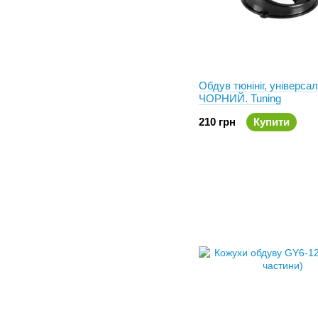
Обдув тюнініг, універса
ЧОРНИЙ. Tuning
210 грн
Купити