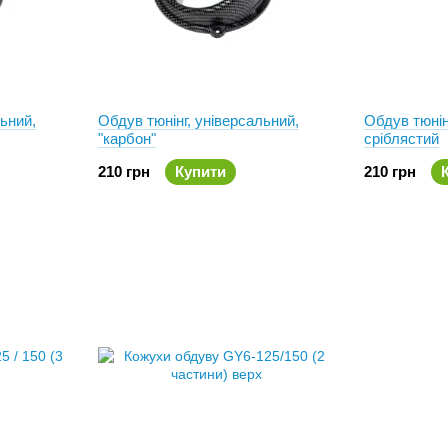
льний,
Обдув тюнінг, універсальний,
Обдув тюнін
"карбон"
сріблястий
210 грн
Купити
210 грн