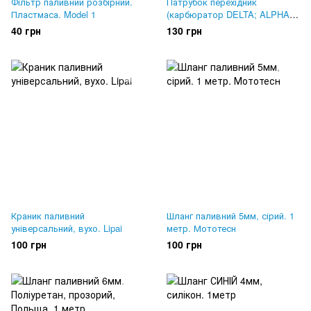
Фільтр паливний розбірний.
Патрубок перехідник
Пластмаса. Model 1
(карбюратор DELTA; ALPHA
для китайців 139 QMB). Lipai
40 грн
130 грн
Краник паливний
Шланг паливний 5мм, сірий. 1
універсальний, вухо. Lipai
метр. Мототесн
100 грн
100 грн