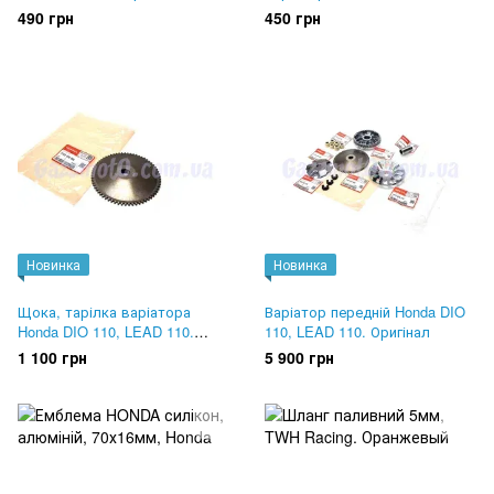
22105-GFM-900
LEAD 110. Оригінал 22113-
490 грн
450 грн
GFM-970
Новинка
Новинка
Щока, тарілка варіатора
Варіатор передній Honda DIO
Honda DIO 110, LEAD 110.
110, LEAD 110. Оригінал
Оригінал 22102-GFM-900
1 100 грн
5 900 грн