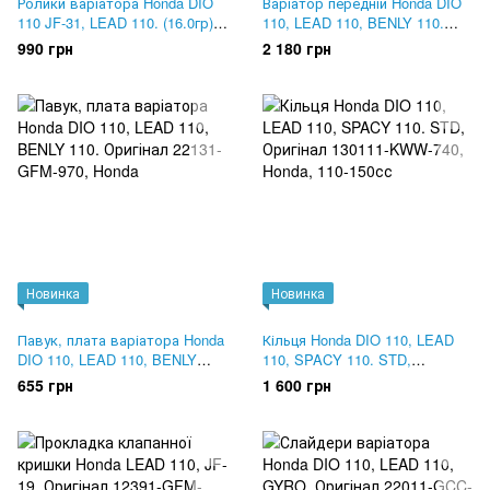
Ролики варіатора Honda DIO
Варіатор передній Honda DIO
110 JF-31, LEAD 110. (16.0гр).
110, LEAD 110, BENLY 110.
Оригінал 22123-GFM-900
Оригінал 22110-GFM-960
990 грн
2 180 грн
Новинка
Новинка
Павук, плата варіатора Honda
Кільця Honda DIO 110, LEAD
DIO 110, LEAD 110, BENLY
110, SPACY 110. STD,
110. Оригінал 22131-GFM-970
Оригінал 130111-KWW-740
655 грн
1 600 грн