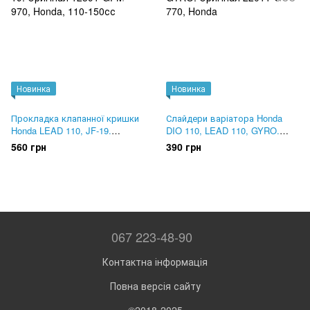
Новинка
Новинка
Прокладка клапанної кришки
Слайдери варіатора Honda
Honda LEAD 110, JF-19.
DIO 110, LEAD 110, GYRO.
Оригінал 12391-GFM-970
Оригінал 22011-GCC-770
560 грн
390 грн
067 223-48-90
Контактна інформація
Повна версія сайту