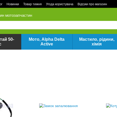
ог
Новинки
Товар тижня
Угода користувача
Відгуки про магазин
зин мотозапчастин
тай 50-
Мото, Alpha Delta
Мастило, рідини,
с
Active
хімія