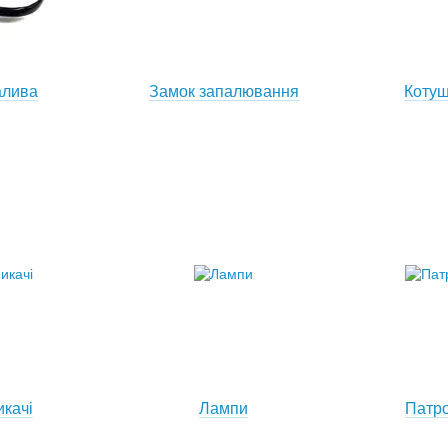
алива
Замок запалювання
Котуш
икачі
Лампи
Патро