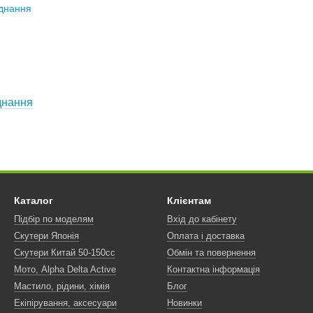
днання
Каталог
Клієнтам
Підбір по моделям
Вхід до кабінету
Скутери Японія
Оплата і доставка
Скутери Китай 50-150сс
Обмін та повернення
Мото, Alpha Delta Active
Контактна інформація
Мастило, рідини, хімія
Блог
Екіпірування, аксесуари
Новинки