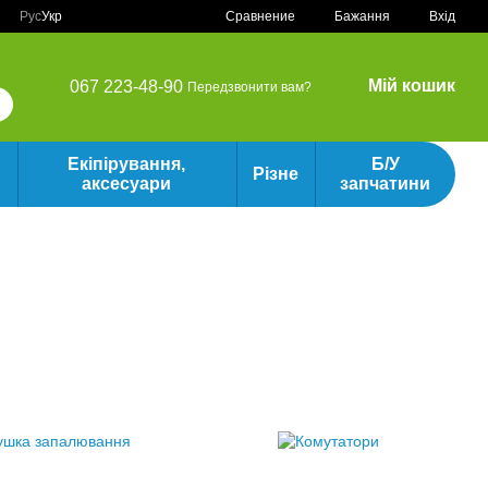
Сравнение
Рус
Укр
Бажання
Вхід
Мій кошик
067 223-48-90
Передзвонити вам?
Екіпірування,
Б/У
Різне
аксесуари
запчатини