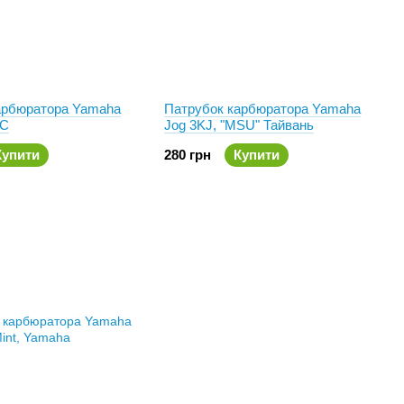
арбюратора Yamaha
Патрубок карбюратора Yamaha
RC
Jog 3KJ, "MSU" Тайвань
Купити
280 грн
Купити