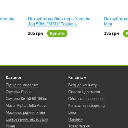
 Yamaha
Патрубок карбюратора Yamaha
Патрубок к
Jog 5BM, "MSU" Тайвань
Mint
285 грн
Купити
135 грн
Каталог
Клієнтам
Підбір по моделям
Вхід до кабінету
Скутери Японія
Оплата і доставка
Скутери Китай 50-150сс
Обмін та повернення
Мото, Alpha Delta Active
Контактна інформація
Мастило, рідини, хімія
Блог
Екіпірування, аксесуари
Новинки
Різне
Товар тижня