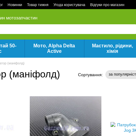
ог
Новинки
Товар тижня
Угода користувача
Відгуки про магазин
зин мотозапчастин
тай 50-
Мото, Alpha Delta
Мастило, рідини,
с
Active
хімія
атор (маніфолд)
р (маніфолд)
за популярніс
Сортування: