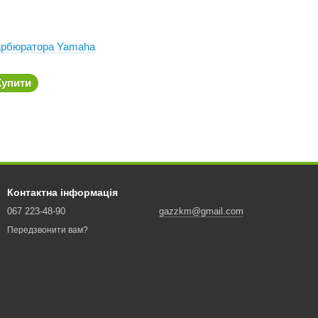
арбюратора Yamaha
Купити
Контактна інформація
067 223-48-90
gazzkm@gmail.com
Передзвонити вам?