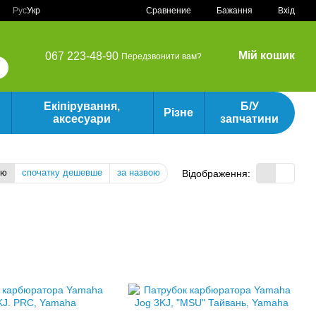
Сравнение
Рус
Укр
Бажання
Вхід
Мій кошик
067 223-48-90
Передзвонити вам?
Екіпірування,
Б/У
Різне
аксесуари
запчатини
тю
спочатку дешевше
за назвою
Відображення: