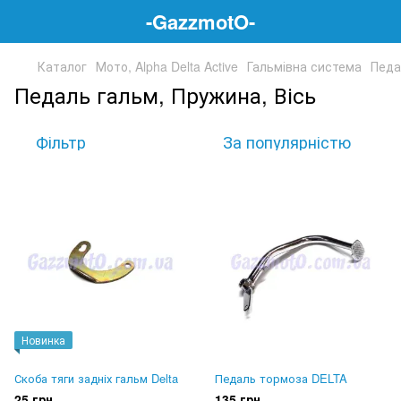
-GazzmotO-
Каталог
Мото, Alpha Delta Active
Гальмівна система
Педа
Педаль гальм, Пружина, Вісь
Фільтр
За популярністю
Новинка
Скоба тяги задніх гальм Delta
Педаль тормоза DELTA
25 грн
135 грн