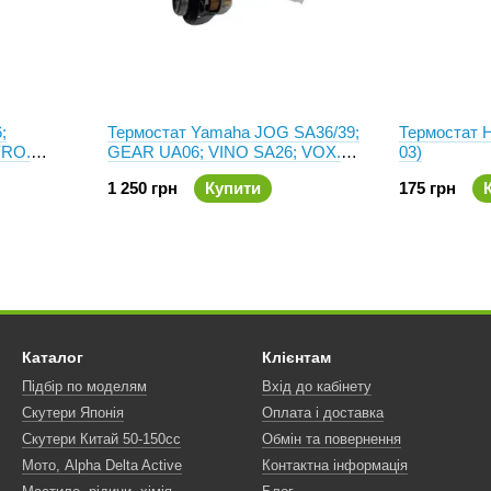
;
Термостат Yamaha JOG SA36/39;
Термостат 
RO.
GEAR UA06; VINO SA26; VOX.
03)
3
Оригінал 4BA-12411-00
1 250 грн
Купити
175 грн
Каталог
Клієнтам
Підбір по моделям
Вхід до кабінету
Скутери Японія
Оплата і доставка
Скутери Китай 50-150сс
Обмін та повернення
Мото, Alpha Delta Active
Контактна інформація