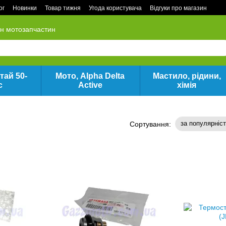
ог
Новинки
Товар тижня
Угода користувача
Відгуки про магазин
ин мотозапчастин
тай 50-
Мото, Alpha Delta
Мастило, рідини,
с
Active
хімія
за популярніс
Сортування: