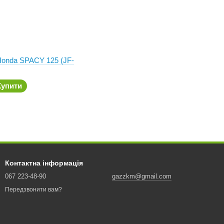
Honda SPACY 125 (JF-
Купити
Контактна інформація
067 223-48-90
gazzkm@gmail.com
Передзвонити вам?