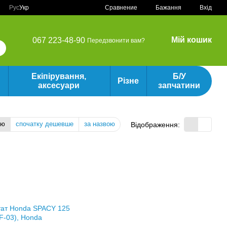
Сравнение
Рус
Укр
Бажання
Вхід
Мій кошик
067 223-48-90
Передзвонити вам?
Екіпірування,
Б/У
Різне
аксесуари
запчатини
тю
спочатку дешевше
за назвою
Відображення: