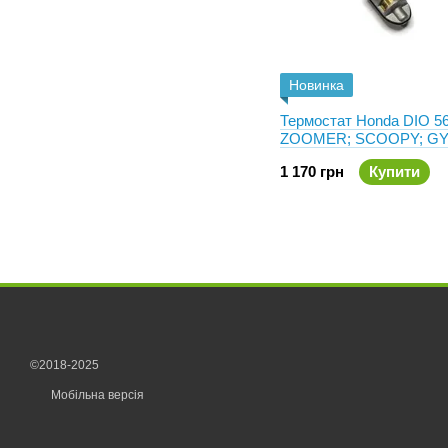
Новинка
Термостат Honda DIO 56
ZOOMER; SCOOPY; GY
Оригінал 19300-GET-01
1 170 грн
Купити
©2018-2025
Мобільна версія