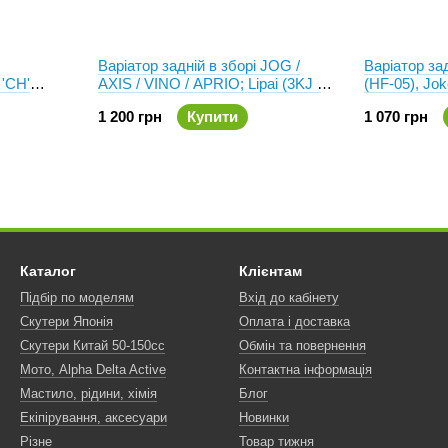
Варіатор задній в зборі JOG /
Варіатор з
'CH'
AXIS / VINO / APRIO; Lipai (3KJ /
(HF-05), Joke
5BM)
1 200 грн
Купити
1 070 грн
Каталог
Клієнтам
Підбір по моделям
Вхід до кабінету
Скутери Японія
Оплата і доставка
Скутери Китай 50-150сс
Обмін та повернення
Мото, Alpha Delta Active
Контактна інформація
Мастило, рідини, хімія
Блог
Екіпірування, аксесуари
Новинки
Різне
Товар тижня