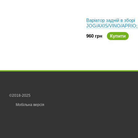
Варіатор задній в зборі
JOG/AXIS/VINO/APRIO; 
(3KJ/5BM)
960 грн
Купити
©2018-2025
Мобільна версія