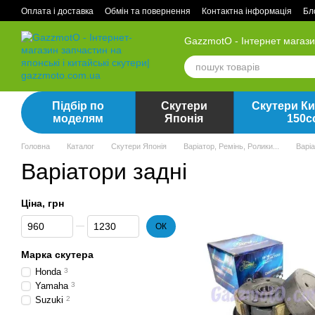
Перейти до основного контенту
Оплата і доставка
Обмін та повернення
Контактна інформація
Бл
GazzmotO - Інтернет магаз
Підбір по
Скутери
Скутери Ки
моделям
Японія
150с
Головна
Каталог
Скутери Японія
Варіатор, Ремінь, Ролики...
Варіа
Варіатори задні
Ціна, грн
Від Ціна, грн
До Ціна, грн
ОК
Марка скутера
Honda
3
Yamaha
3
Suzuki
2