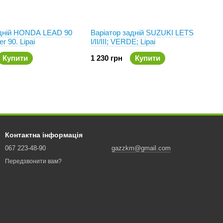
адній HONDA LEAD 90
Варіатор задній SUZUKI LETS
r 90. Lipai
I/II/III; VERDE; Lipai
Купити
1 230 грн
Купити
Контактна інформація
067 223-48-90
gazzkm@gmail.com
Передзвонити вам?