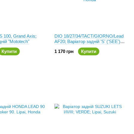
100, Grand Axis;
DIO 18/27/34/TACT/GIORNO/Lead
ній "Mototech"
AF20; Варіатор задній 'S' ('SEE')
105мм
Купити
1 170 грн
Купити