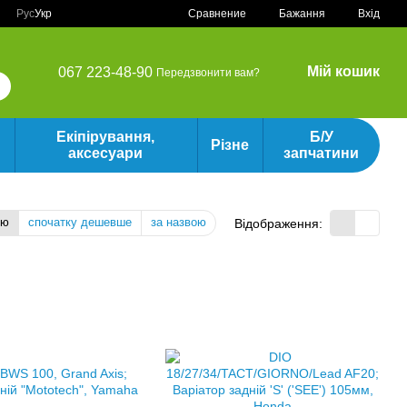
Сравнение
Рус
Укр
Бажання
Вхід
Мій кошик
067 223-48-90
Передзвонити вам?
Екіпірування,
Б/У
Різне
аксесуари
запчатини
тю
спочатку дешевше
за назвою
Відображення: