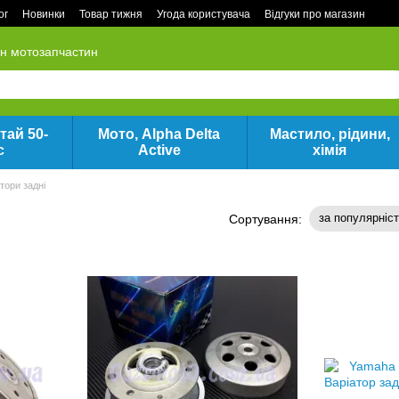
ог
Новинки
Товар тижня
Угода користувача
Відгуки про магазин
ин мотозапчастин
тай 50-
Мото, Alpha Delta
Мастило, рідини,
с
Active
хімія
тори задні
за популярніс
Сортування: