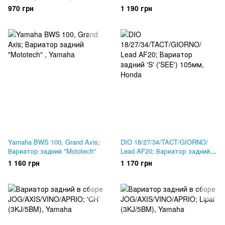
Dio 34,35,56, Dio Fit, Lead AF-
970 грн
1 190 грн
48. Lipai
Yamaha BWS 100, Grand Axis;
DIO 18/27/34/TACT/GIORNO/
Вариатор задний "Mototech"
Lead AF20; Вариатор задний
'S' ('SEE') 105мм
1 160 грн
1 170 грн