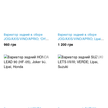
Вариатор задний в сборе
Вариатор задний в сборе
JOG/AXIS/VINO/APRIO; 'CH'
JOG/AXIS/VINO/APRIO; Lipai
(3KJ/5BM)
(3KJ/5BM)
960 грн
1 200 грн