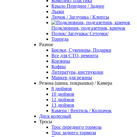
Комплект пластика
Крыло Переднее / Заднее
Лыжи
Лючок / Заглушка / Клипсы
Подклювник, подгазетник, крючок
Полик/ Заглушка/ Сеточки/
Торпеда
Разное
Брелки, Сувениры, Подарки
Все для СТО, ремонта
Корзины
Кофры
Литература, инструкции
Маркер для резины
Резина (шина, покрышка) / Камера
8 дюймов
10 дюймов
12 дюймов
13 дюймов
Камера / Вентиль / Колпачок
Диск колесный
Тросы
Трос переднего тормоза
Трос заднего тормоза