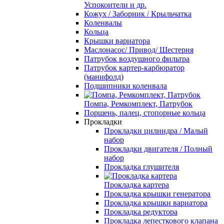
Успокоители и др.
Кожух / Заборник / Крыльчатка
Коленвалы
Кольца
Крышки вариатора
Маслонасос/ Привод/ Шестерня
Патрубок воздушного фильтра
Патрубок картер-карбюратор
(манифолд)
Подшипники коленвала
Помпа, Ремкомплект, Патрубок
Поршень, палец, стопорные кольца
Прокладки
Прокладки цилиндра / Малый
набор
Прокладки двигателя / Полный
набор
Прокладка глушителя
Прокладка картера
Прокладка крышки генератора
Прокладка крышки вариатора
Прокладка редуктора
Прокладка лепесткового клапана