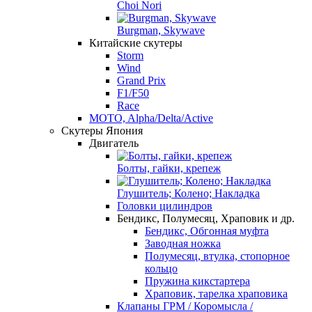
Choi Nori
Burgman, Skywave
Китайские скутеры
Storm
Wind
Grand Prix
F1/F50
Race
MOTO, Alpha/Delta/Active
Скутеры Япония
Двигатель
Болты, гайки, крепеж
Глушитель; Колено; Накладка
Головки цилиндров
Бендикс, Полумесяц, Храповик и др.
Бендикс, Обгонная муфта
Заводная ножка
Полумесяц, втулка, стопорное
кольцо
Пружина кикстартера
Храповик, тарелка храповика
Клапаны ГРМ / Коромысла /