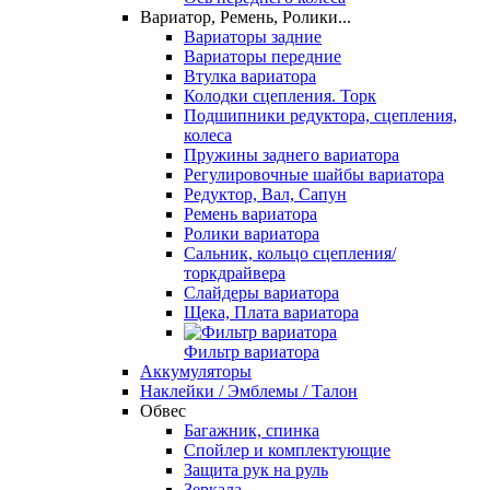
Вариатор, Ремень, Ролики...
Вариаторы задние
Вариаторы передние
Втулка вариатора
Колодки сцепления. Торк
Подшипники редуктора, сцепления,
колеса
Пружины заднего вариатора
Регулировочные шайбы вариатора
Редуктор, Вал, Сапун
Ремень вариатора
Ролики вариатора
Сальник, кольцо сцепления/
торкдрайвера
Слайдеры вариатора
Щека, Плата вариатора
Фильтр вариатора
Аккумуляторы
Наклейки / Эмблемы / Талон
Обвес
Багажник, спинка
Спойлер и комплектующие
Защита рук на руль
Зеркала