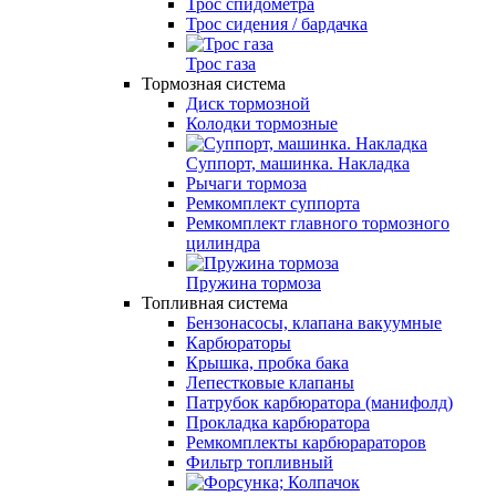
Трос спидометра
Трос сидения / бардачка
Трос газа
Тормозная система
Диск тормозной
Колодки тормозные
Суппорт, машинка. Накладка
Рычаги тормоза
Ремкомплект суппорта
Ремкомплект главного тормозного
цилиндра
Пружина тормоза
Топливная система
Бензонасосы, клапана вакуумные
Карбюраторы
Крышка, пробка бака
Лепестковые клапаны
Патрубок карбюратора (манифолд)
Прокладка карбюратора
Ремкомплекты карбюрараторов
Фильтр топливный