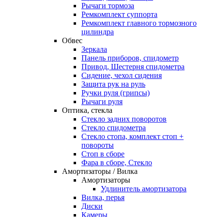
Рычаги тормоза
Ремкомплект суппорта
Ремкомплект главного тормозного
цилиндра
Обвес
Зеркала
Панель приборов, спидометр
Привод, Шестерня спидометра
Сидение, чехол сидения
Защита рук на руль
Ручки руля (грипсы)
Рычаги руля
Оптика, стекла
Стекло задних поворотов
Стекло спидометра
Стекло стопа, комплект стоп +
повороты
Стоп в сборе
Фара в сборе, Стекло
Амортизаторы / Вилка
Амортизаторы
Удлинитель амортизатора
Вилка, перья
Диски
Камеры