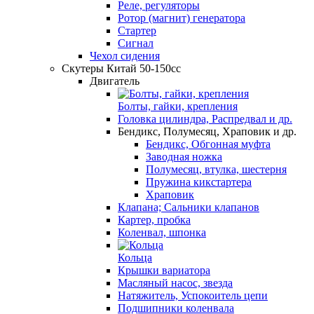
Реле, регуляторы
Ротор (магнит) генератора
Стартер
Сигнал
Чехол сидения
Скутеры Китай 50-150сс
Двигатель
Болты, гайки, крепления
Головка цилиндра, Распредвал и др.
Бендикс, Полумесяц, Храповик и др.
Бендикс, Обгонная муфта
Заводная ножка
Полумесяц, втулка, шестерня
Пружина кикстартера
Храповик
Клапана; Сальники клапанов
Картер, пробка
Коленвал, шпонка
Кольца
Крышки вариатора
Масляный насос, звезда
Натяжитель, Успокоитель цепи
Подшипники коленвала