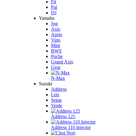
Fit
Pal
DJ
Yamaha
Jog
Axis
Aprio
Vino
Mint
BWS
Poche
Grand Axis
Gear
N-Max
Suzuki
Address
Lets
Sepia
Verde
Address 125
Address 110 Injector