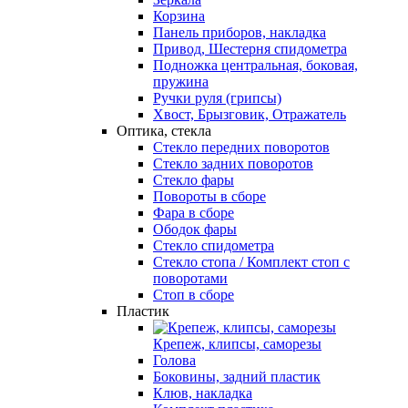
Корзина
Панель приборов, накладка
Привод, Шестерня спидометра
Подножка центральная, боковая,
пружина
Ручки руля (грипсы)
Хвост, Брызговик, Отражатель
Оптика, стекла
Стекло передних поворотов
Стекло задних поворотов
Стекло фары
Повороты в сборе
Фара в сборе
Ободок фары
Стекло спидометра
Стекло стопа / Комплект стоп с
поворотами
Стоп в сборе
Пластик
Крепеж, клипсы, саморезы
Голова
Боковины, задний пластик
Клюв, накладка