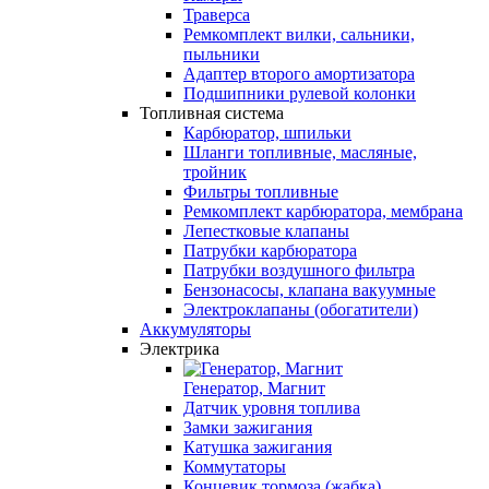
Траверса
Ремкомплект вилки, сальники,
пыльники
Адаптер второго амортизатора
Подшипники рулевой колонки
Топливная система
Карбюратор, шпильки
Шланги топливные, масляные,
тройник
Фильтры топливные
Ремкомплект карбюратора, мембрана
Лепестковые клапаны
Патрубки карбюратора
Патрубки воздушного фильтра
Бензонасосы, клапана вакуумные
Электроклапаны (обогатители)
Аккумуляторы
Электрика
Генератор, Магнит
Датчик уровня топлива
Замки зажигания
Катушка зажигания
Коммутаторы
Концевик тормоза (жабка)