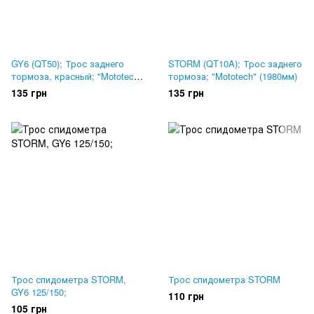
GY6 (QT50); Трос заднего
STORM (QT10A); Трос заднего
тормоза, красный; "Mototech"
тормоза; "Mototech" (1980мм)
(1930мм)
135 грн
135 грн
Трос спидометра STORM,
Трос спидометра STORM
GY6 125/150;
110 грн
105 грн