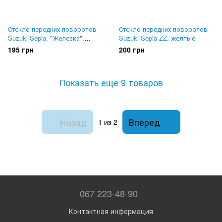
Стекло передних поворотов
Стекло передних поворотов
Suzuki Sepia, "Железка",
Suzuki Sepia ZZ, желтые
желтые
195 грн
200 грн
Показать еще 9 товаров
Назад
Вперед
1
из 2
067 223-48-90
Контактная информация