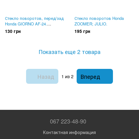
Стекло поворотов, перед/зад
Стекло поворотов Honda
Honda GIORNO AF-24.
ZOOMER; JULIO.
Оранжевые
130 грн
195 грн
Показать еще 2 товара
Назад
Вперед
1
из 2
067 223-48-90
Контактная информация