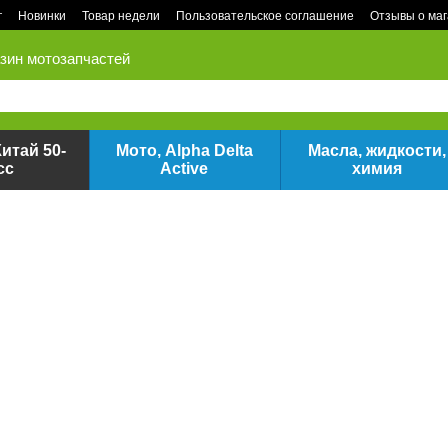
г
Новинки
Товар недели
Пользовательское соглашение
Отзывы о ма
зин мотозапчастей
итай 50-
Мото, Alpha Delta
Масла, жидкости,
сс
Active
химия