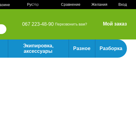
Сравнение
Рус
Укр
Желания
Вход
газине
Мой заказ
067 223-48-90
Перезвонить вам?
Экипировка,
Разное
Разборка
аксессуары