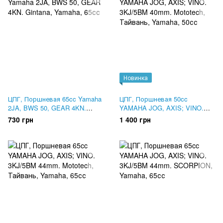
Новинка
ЦПГ, Поршневая 65cc Yamaha
ЦПГ, Поршневая 50cc
2JA, BWS 50, GEAR 4KN.
YAMAHA JOG, AXIS; VINO.
Gintana
3KJ/5BM 40mm. Mototech,
730 грн
1 400 грн
Тайвань