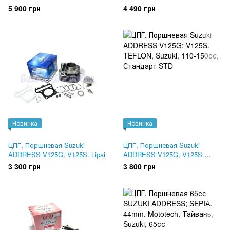
3B3-E1311-00
Оригинал
5 900 грн
4 490 грн
Новинка
Новинка
ЦПГ, Поршневая Suzuki
ЦПГ, Поршневая Suzuki
ADDRESS V125G; V125S. Lipai
ADDRESS V125G; V125S.
TEFLON
3 300 грн
3 800 грн