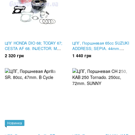
ЦПГ HONDA DIO 68; TODAY 67;
ЦПГ, Поршневая 65сс SUZUKI
CESTA AF 68. INJECTOR. MSU
ADDRESS; SEPIA. 44mm.
Тайвань
Mototech, Тайвань
2 320 грн
1 440 грн
Новинка