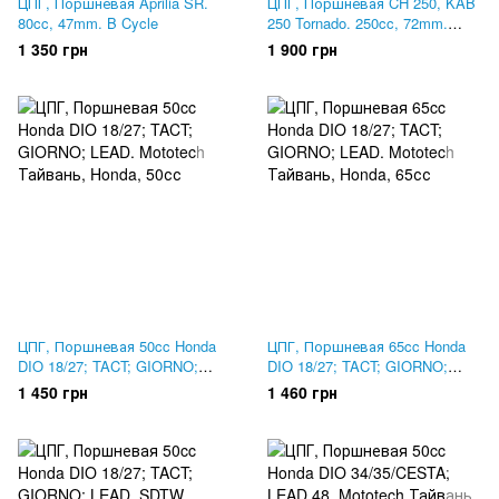
ЦПГ, Поршневая Aprilia SR.
ЦПГ, Поршневая CH 250, KAB
80cc, 47mm. B Cycle
250 Tornado. 250cc, 72mm.
SUNNY
1 350 грн
1 900 грн
ЦПГ, Поршневая 50cc Honda
ЦПГ, Поршневая 65cc Honda
DIO 18/27; TACT; GIORNO;
DIO 18/27; TACT; GIORNO;
LEAD. Mototech Тайвань
LEAD. Mototech Тайвань
1 450 грн
1 460 грн