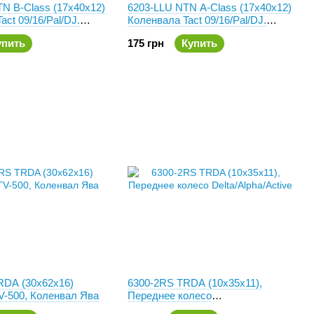
N B-Class (17x40x12)
6203-LLU NTN A-Class (17x40x12)
act 09/16/Pal/DJ.
Коленвала Tact 09/16/Pal/DJ.
onda,Yamaha, GY6-
Редуктор Honda,Yamaha, GY6-
упить
175 грн
Купить
50/125/150
RDA (30x62x16)
6300-2RS TRDA (10x35x11),
V-500, Коленвал Ява
Переднее колесо
Delta/Alpha/Active