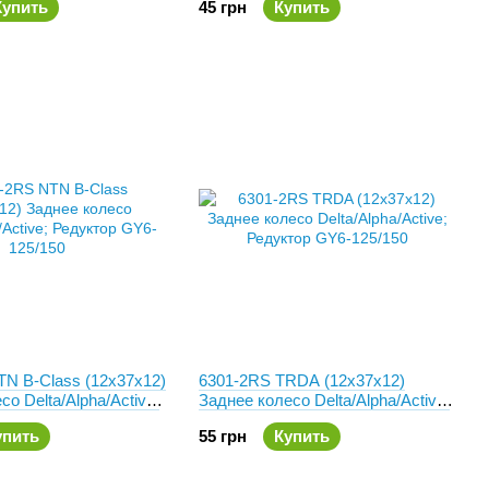
Купить
45 грн
Купить
N B-Class (12x37x12)
6301-2RS TRDA (12x37x12)
о Delta/Alpha/Active;
Заднее колесо Delta/Alpha/Active;
Y6-125/150
Редуктор GY6-125/150
упить
55 грн
Купить