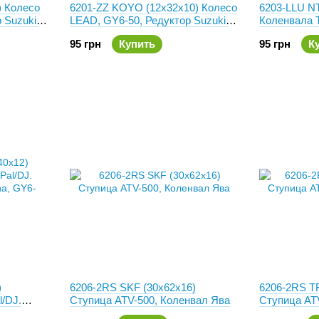
) Колесо
6201-ZZ KOYO (12x32x10) Колесо
6203-LLU NT
 Suzuki,
LEAD, GY6-50, Редуктор Suzuki,
Коленвала T
Honda, 139QMB
Редуктор H
95 грн
Купить
95 грн
К
50/125/150
6206-2RS SKF (30x62x16)
6206-2RS T
l/DJ.
Ступица ATV-500, Коленвал Ява
Ступица AT
, GY6-