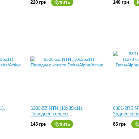
220 грн
Купить
140 грн
1),
6300-ZZ NTN (10x35x11),
6301-2RS NT
Переднее колесо
Заднее колес
Delta/Alpha/Active
Редуктор G
145 грн
Купить
85 грн
К