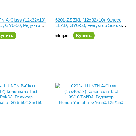
N A-Class (12x32x10)
6201-ZZ ZKL (12x32x10) Колесо
D, GY6-50, Редуктор
LEAD, GY6-50, Редуктор Suzuki,
nda, 139QMB
Honda, 139QMB
Купить
55 грн
Купить