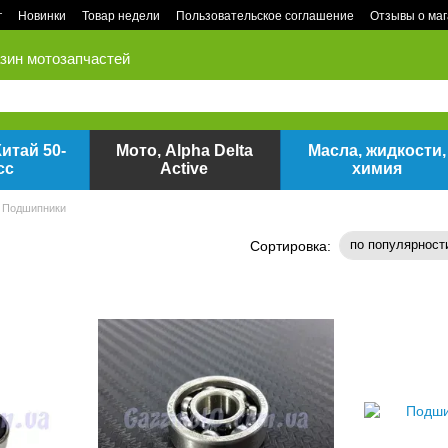
г
Новинки
Товар недели
Пользовательское соглашение
Отзывы о ма
зин мотозапчастей
итай 50-
Мото, Alpha Delta
Масла, жидкости,
сс
Active
химия
Подшипники
по популярност
Сортировка: