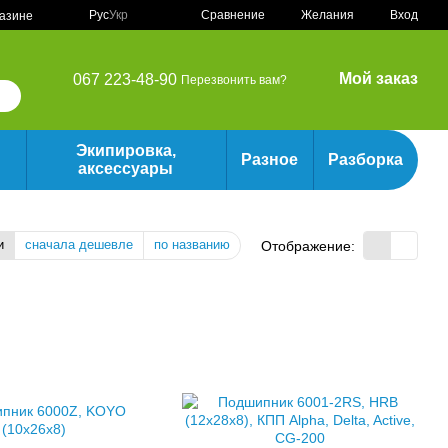
Сравнение
Рус
Укр
Желания
Вход
газине
Мой заказ
067 223-48-90
Перезвонить вам?
Экипировка,
Разное
Разборка
аксессуары
и
сначала дешевле
по названию
Отображение: