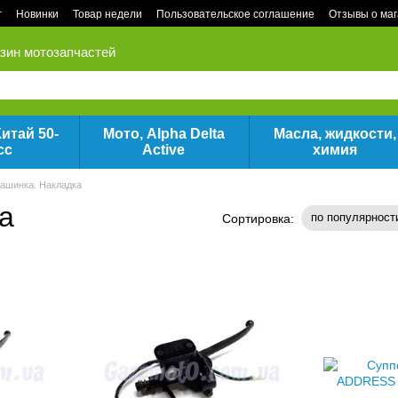
г
Новинки
Товар недели
Пользовательское соглашение
Отзывы о ма
зин мотозапчастей
итай 50-
Мото, Alpha Delta
Масла, жидкости,
сс
Active
химия
машинка. Накладка
а
по популярност
Сортировка: