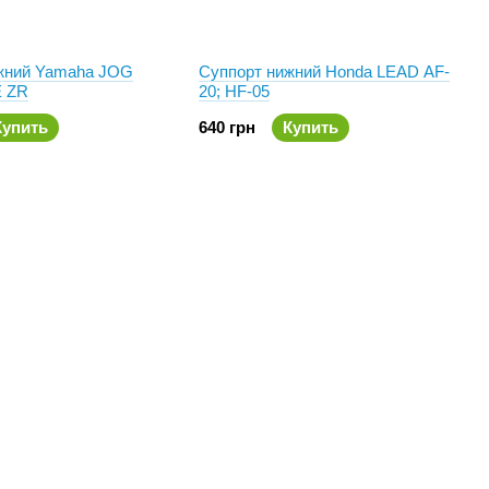
жний Yamaha JOG
Суппорт нижний Honda LEAD AF-
 ZR
20; HF-05
Купить
640 грн
Купить