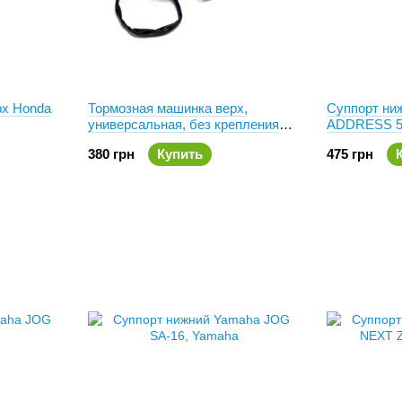
рх Honda
Тормозная машинка верх,
Суппорт ни
универсальная, без крепления
ADDRESS 50
зеркала
380 грн
Купить
475 грн