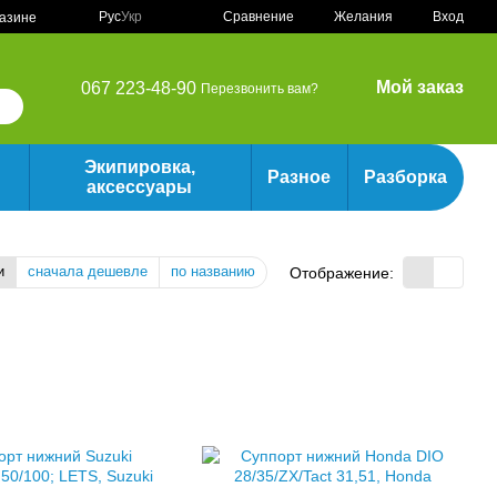
Сравнение
Рус
Укр
Желания
Вход
газине
Мой заказ
067 223-48-90
Перезвонить вам?
Экипировка,
Разное
Разборка
аксессуары
и
сначала дешевле
по названию
Отображение: