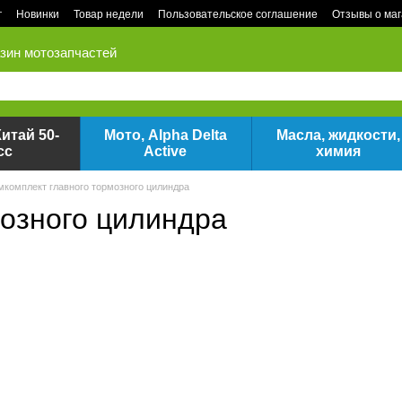
г
Новинки
Товар недели
Пользовательское соглашение
Отзывы о ма
зин мотозапчастей
итай 50-
Мото, Alpha Delta
Масла, жидкости,
сс
Active
химия
мкомплект главного тормозного цилиндра
мозного цилиндра