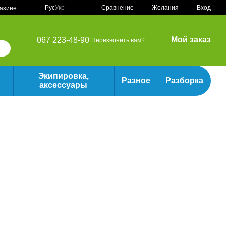
Сравнение
Рус
Укр
Желания
Вход
газине
Мой заказ
067 223-48-90
Перезвонить вам?
Экипировка,
Разное
Разборка
аксессуары