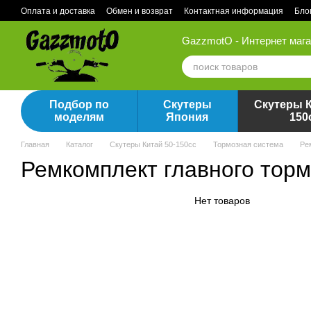
Перейти к основному контенту
Оплата и доставка
Обмен и возврат
Контактная информация
Бло
GazzmotO - Интернет мага
Подбор по
Скутеры
Скутеры К
моделям
Япония
150
Главная
Каталог
Скутеры Китай 50-150сс
Тормозная система
Ре
Ремкомплект главного тор
Нет товаров