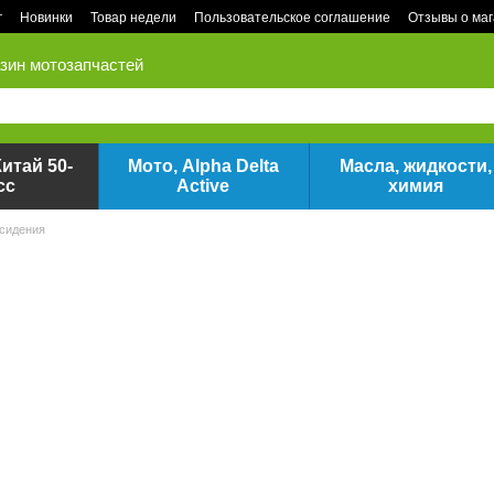
г
Новинки
Товар недели
Пользовательское соглашение
Отзывы о ма
зин мотозапчастей
итай 50-
Мото, Alpha Delta
Масла, жидкости,
сс
Active
химия
 сидения