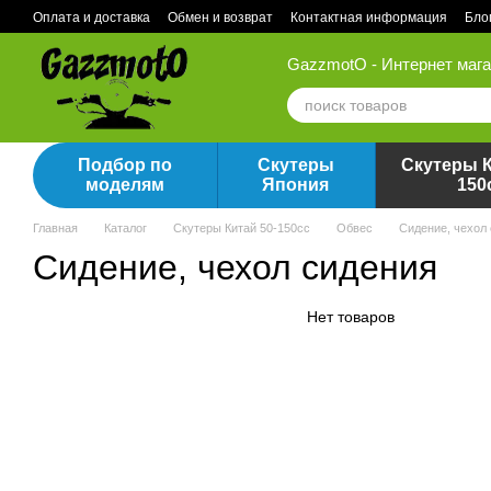
Перейти к основному контенту
Оплата и доставка
Обмен и возврат
Контактная информация
Бло
GazzmotO - Интернет мага
Подбор по
Скутеры
Скутеры К
моделям
Япония
150
Главная
Каталог
Скутеры Китай 50-150сс
Обвес
Сидение, чехол
Сидение, чехол сидения
Нет товаров