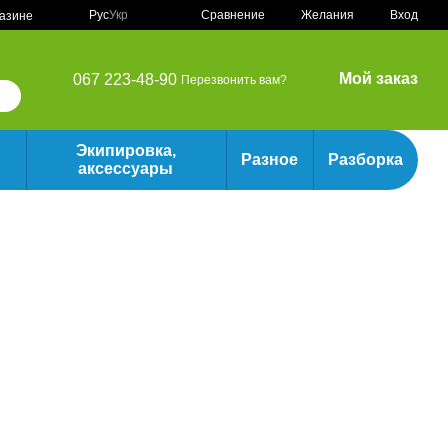
Сравнение
Рус
Укр
Желания
Вход
газине
Мой заказ
067 223-48-90
Перезвонить вам?
Экипировка,
Разное
Разборка
аксессуары