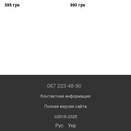
"Kurosawa"
KOSO CH, регулируемые +
595 грн
990 грн
пружинки
067 223-48-90
Контактная информация
Полная версия сайта
©2018-2025
Рус
Укр