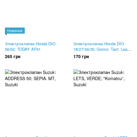
Новинка
Электроклапан Honda DIO
Электроклапан Honda DIO
56/62; TODAY AF61
18/27/34/35; Giorno; Tact; Lead.
GY6 50-150 "CH"
265 грн
170 грн