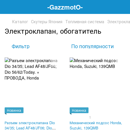
-GazzmotO-
Каталог
Скутеры Япония
Топливная система
Электрокла
Электроклапан, обогатитель
Фильтр
По популярности
Новинка
Новинка
1
Разъем электроклапана Dio
Механический подсос Honda,
34/35; Lead AF48/JF06; Dio
Suzuki, 139QMB