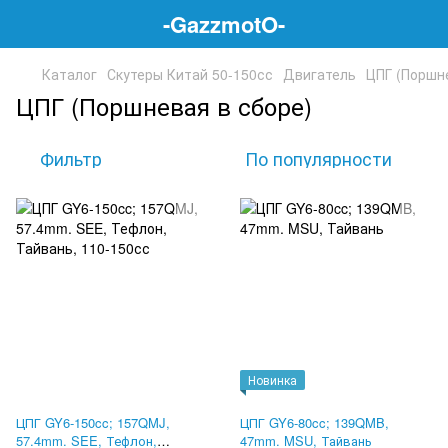
-GazzmotO-
Каталог
Скутеры Китай 50-150сс
Двигатель
ЦПГ (Поршн
ЦПГ (Поршневая в сборе)
Фильтр
По популярности
Новинка
ЦПГ GY6-150cc; 157QMJ,
ЦПГ GY6-80cc; 139QMB,
57.4mm. SEE, Тефлон,
47mm. MSU, Тайвань