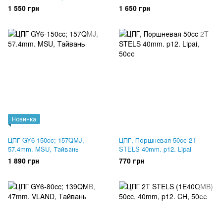
Тайвань
1 550 грн
1 650 грн
Новинка
ЦПГ GY6-150cc; 157QMJ,
ЦПГ, Поршневая 50cc 2T
57.4mm. MSU, Тайвань
STELS 40mm. p12. Lipai
1 890 грн
770 грн