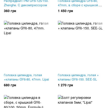
Распредвал ГРМ GY6-125/150.
Головка цилиндра GY6-80,
Zhenghe. C декомпрессором
47mm, в сборе с крышкой.
SEE-SL
360 грн
1 450 грн
Головка цилиндра, голая
Головка цилиндра, голая +
+клапаны GY6-80, 47mm. Lipai
клапаны GY6-150. SEE-SL
680 грн
1 270 грн