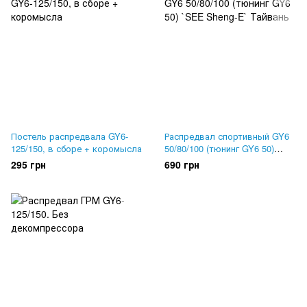
Постель распредвала GY6-
Распредвал спортивный GY6
125/150, в сборе + коромысла
50/80/100 (тюнинг GY6 50)
`SEE Sheng-E` Тайвань
295 грн
690 грн