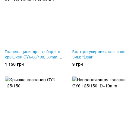
Головка цилиндра в сборе, с
Болт регулировки клапанов
крышкой GY6-80/100, 50mm.
5мм; "Lipai"
Formula 6
1 150 грн
9 грн