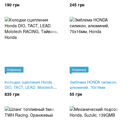
15.6x25.5x7
Оригинал 28253-GN2-601
190 грн
245 грн
Новинка
Новинка
Колодки сцепления Honda
Эмблема HONDA силикон,
DIO, TACT, LEAD. Mototech
алюминий, 70х16мм
RACING, Тайвань
835 грн
55 грн