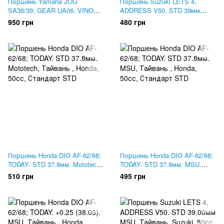
Поршень Yamaha JOG
Поршень Suzuki LETS 4,
SA36/39; GEAR UA06; VINO
ADDRESS V50. STD 39мм
SA26; VOX. Оригинал 3B3-
Mototech, Тайвань
950 грн
480 грн
E1631-00
Поршень Honda DIO AF-62/68;
Поршень Honda DIO AF-62/68;
TODAY. STD 37.8мм. Mototech,
TODAY. STD 37.8мм. MSU,
Тайвань
Тайвань
510 грн
495 грн