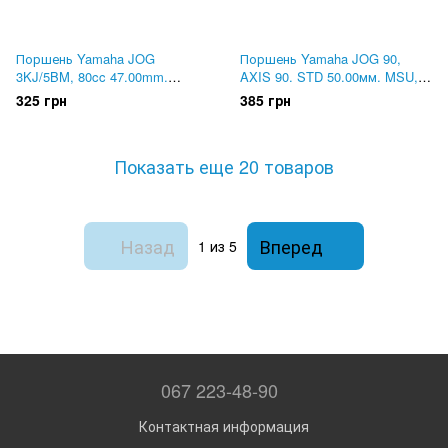
Поршень Yamaha JOG
Поршень Yamaha JOG 90,
3KJ/5BM, 80cc 47.00mm.
AXIS 90. STD 50.00мм. MSU,
DHOK
Тайвань
325 грн
385 грн
Показать еще 20 товаров
Назад
Вперед
1
из 5
067 223-48-90
Контактная информация