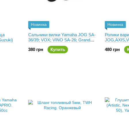
Новинка
Новинка
ца
Сальники вилки Yamaha JOG SA-
Ролики вар
uzuki)
36/39; VOX; VINO SA-26; Grand
JOG,AXIS,VI
Axis. Оригинал 5SU-F3145-00
TWH Тайва
380 грн
Купить
480 грн