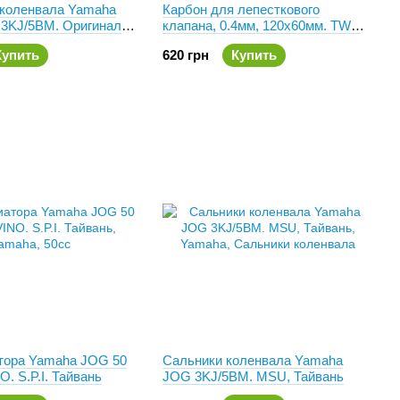
коленвала Yamaha
Карбон для лепесткового
 3KJ/5BM. Оригинал
клапана, 0.4мм, 120х60мм. TWH
8
Тайвань
Купить
620 грн
Купить
тора Yamaha JOG 50
Сальники коленвала Yamaha
/APRIO/ VINO. S.P.I. Тайвань
JOG 3KJ/5BM. MSU, Тайвань