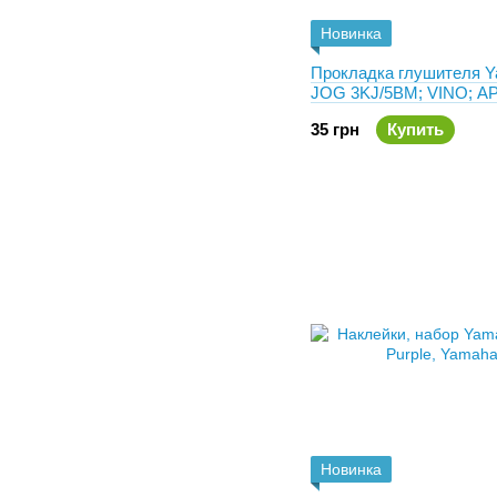
Новинка
Прокладка глушителя 
JOG 3KJ/5BM; VINO; A
Паронит
35 грн
Купить
Новинка