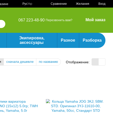
Сравнение
Рус
Укр
Желания
Вход
газине
Мой заказ
067 223-48-90
Перезвонить вам?
Экипировка,
Разное
Разборка
аксессуары
и
сначала дешевле
по названию
Отображение: