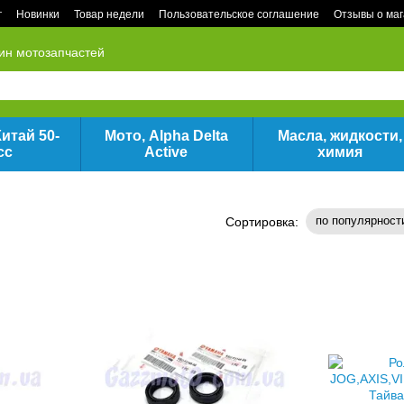
г
Новинки
Товар недели
Пользовательское соглашение
Отзывы о ма
ин мотозапчастей
итай 50-
Мото, Alpha Delta
Масла, жидкости,
сс
Active
химия
по популярност
Сортировка: