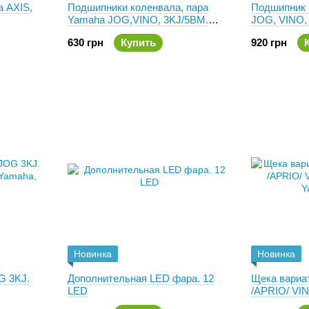
a AXIS,
Подшипники коленвала, пара
Подшипник 
Yamaha JOG,VINO, 3KJ/5BM.
JOG, VINO,
NTN 6204 C3
93306-2046
630 грн
Купить
920 грн
Новинка
Новинка
G 3KJ.
Дополнительная LED фара. 12
Щека вариа
LED