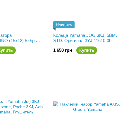
Новинка
иатора
Кольца Yamaha JOG 3KJ; 5BM.
NO (15x12) 5.0гр;
STD. Оригинал 3YJ-11610-00
нь
Купить
1 650 грн
Купить