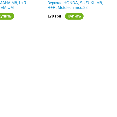
MAHA M8, L+R.
Зеркала HONDA, SUZUKI. M8,
PREMIUM
R+R. Mototech mod.22
Купить
170 грн
Купить