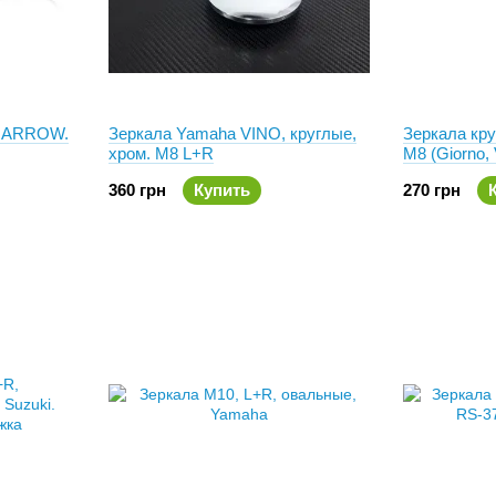
е ARROW.
Зеркала Yamaha VINO, круглые,
Зеркала кр
хром. М8 L+R
М8 (Giorno, 
360 грн
Купить
270 грн