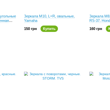
оугольные
Зеркала М10, L+R, овальные,
Зеркала М
енная
Yamaha
RS-37. Hond
150 грн
Купить
160 грн