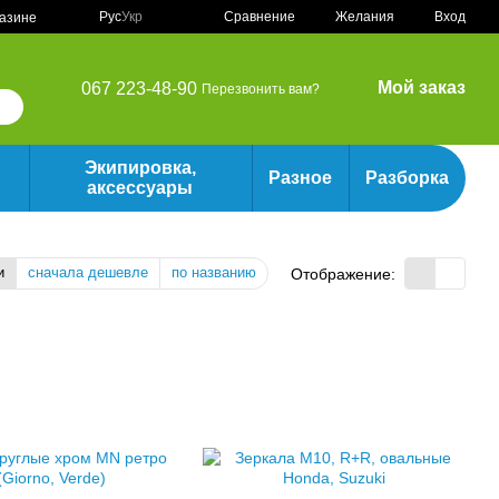
Сравнение
Рус
Укр
Желания
Вход
газине
Мой заказ
067 223-48-90
Перезвонить вам?
Экипировка,
Разное
Разборка
аксессуары
и
сначала дешевле
по названию
Отображение: