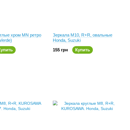
углые хром MN ретро
Зеркала М10, R+R, овальные
Verde)
Honda, Suzuki
Купить
155 грн
Купить