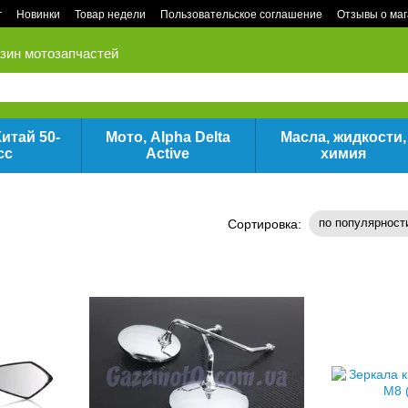
г
Новинки
Товар недели
Пользовательское соглашение
Отзывы о ма
зин мотозапчастей
итай 50-
Мото, Alpha Delta
Масла, жидкости,
сс
Active
химия
по популярност
Сортировка: