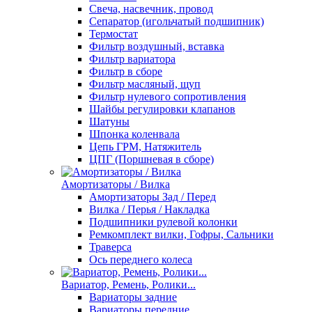
Свеча, насвечник, провод
Сепаратор (игольчатый подшипник)
Термостат
Фильтр воздушный, вставка
Фильтр вариатора
Фильтр в сборе
Фильтр масляный, щуп
Фильтр нулевого сопротивления
Шайбы регулировки клапанов
Шатуны
Шпонка коленвала
Цепь ГРМ, Натяжитель
ЦПГ (Поршневая в сборе)
Амортизаторы / Вилка
Амортизаторы Зад / Перед
Вилка / Перья / Накладка
Подшипники рулевой колонки
Ремкомплект вилки, Гофры, Сальники
Траверса
Ось переднего колеса
Вариатор, Ремень, Ролики...
Вариаторы задние
Вариаторы передние