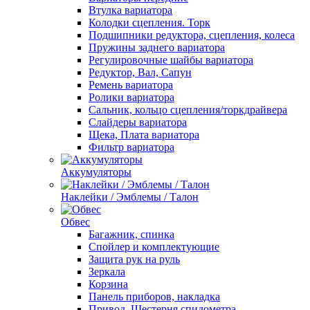
Втулка вариатора
Колодки сцепления. Торк
Подшипники редуктора, сцепления, колеса
Пружины заднего вариатора
Регулировочные шайбы вариатора
Редуктор, Вал, Сапун
Ремень вариатора
Ролики вариатора
Сальник, кольцо сцепления/торкдрайвера
Слайдеры вариатора
Щека, Плата вариатора
Фильтр вариатора
Аккумуляторы
Наклейки / Эмблемы / Талон
Обвес
Багажник, спинка
Спойлер и комплектующие
Защита рук на руль
Зеркала
Корзина
Панель приборов, накладка
Привод, Шестерня спидометра