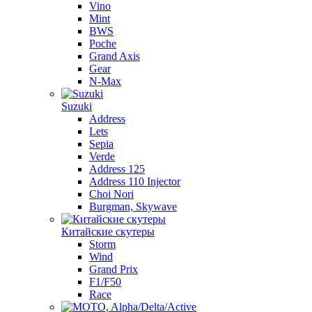
Vino
Mint
BWS
Poche
Grand Axis
Gear
N-Max
Suzuki
Address
Lets
Sepia
Verde
Address 125
Address 110 Injector
Choi Nori
Burgman, Skywave
Китайские скутеры
Storm
Wind
Grand Prix
F1/F50
Race