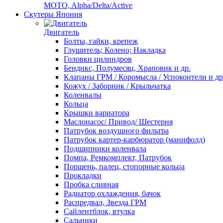
MOTO, Alpha/Delta/Active
Скутеры Япония
Двигатель
Болты, гайки, крепеж
Глушитель; Колено; Накладка
Головки цилиндров
Бендикс, Полумесяц, Храповик и др.
Клапаны ГРМ / Коромысла / Успокоители и др
Кожух / Заборник / Крыльчатка
Коленвалы
Кольца
Крышки вариатора
Маслонасос/ Привод/ Шестерня
Патрубок воздушного фильтра
Патрубок картер-карбюратор (манифолд)
Подшипники коленвала
Помпа, Ремкомплект, Патрубок
Поршень, палец, стопорные кольца
Прокладки
Пробка сливная
Радиатор охлаждения, бачок
Распредвал, Звезда ГРМ
Сайлентблок, втулка
Сальники