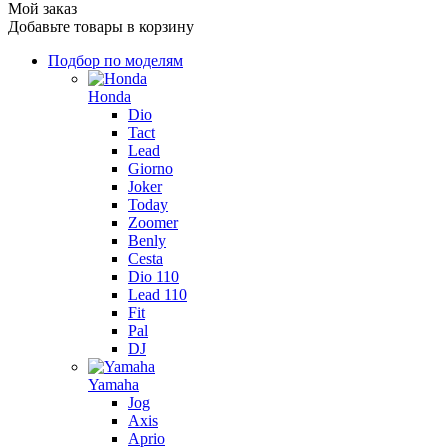
Мой заказ
Добавьте товары в корзину
Подбор по моделям
Honda
Dio
Tact
Lead
Giorno
Joker
Today
Zoomer
Benly
Cesta
Dio 110
Lead 110
Fit
Pal
DJ
Yamaha
Jog
Axis
Aprio