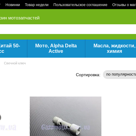
г
Новинки
Товар недели
Пользовательское соглашение
Отзывы о ма
зин мотозапчастей
итай 50-
Мото, Alpha Delta
Масла, жидкости,
сс
Active
химия
Свечной ключ
по популярност
Сортировка: