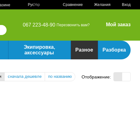
Сравнение
Рус
Укр
Желания
Вход
газине
Мой заказ
067 223-48-90
Перезвонить вам?
Экипировка,
Разное
Разборка
аксессуары
и
сначала дешевле
по названию
Отображение: