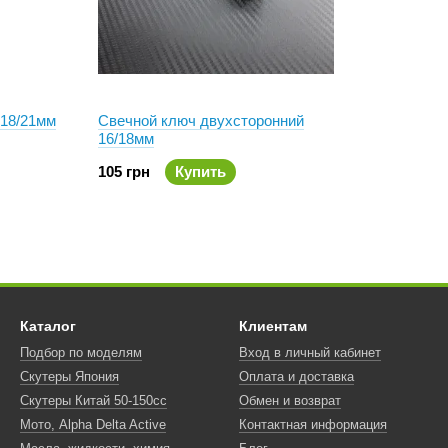
 18/21мм
Свечной ключ двухсторонний
16/18мм
105 грн
Купить
Каталог
Клиентам
Подбор по моделям
Вход в личный кабинет
Скутеры Япония
Оплата и доставка
Скутеры Китай 50-150сс
Обмен и возврат
Мото, Alpha Delta Active
Контактная информация