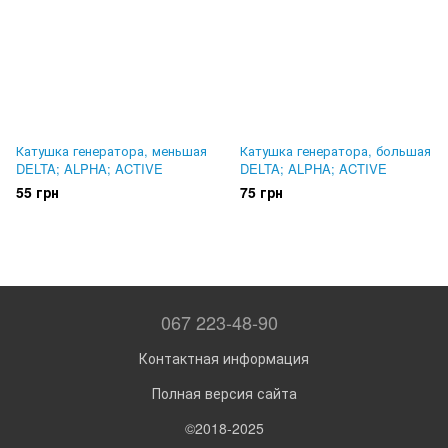
Катушка генератора, меньшая
Катушка генератора, большая
DELTA; ALPHA; ACTIVE
DELTA; ALPHA; ACTIVE
55 грн
75 грн
067 223-48-90
Контактная информация
Полная версия сайта
©2018-2025