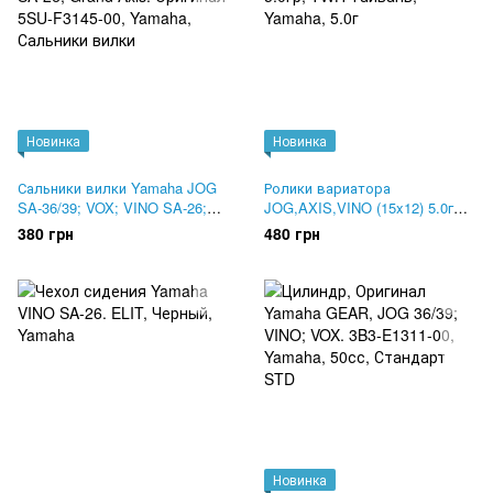
Новинка
Новинка
Сальники вилки Yamaha JOG
Ролики вариатора
SA-36/39; VOX; VINO SA-26;
JOG,AXIS,VINO (15x12) 5.0гр;
Grand Axis. Оригинал 5SU-
TWH Тайвань
380 грн
480 грн
F3145-00
Новинка