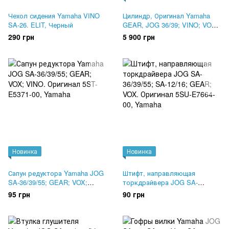
Чехол сидения Yamaha VINO
Цилиндр, Оригинал Yamaha
SA-26. ELIT, Черный
GEAR, JOG 36/39; VINO; VOX.
3B3-E1311-00
290 грн
5 900 грн
Новинка
Новинка
Сапун редуктора Yamaha JOG
Штифт, направляющая
SA-36/39/55; GEAR; VOX;
торкдрайвера JOG SA-
VINO. Оригинал 5ST-E5371-00
36/39/55; SA-12/16; GEAR;
95 грн
90 грн
VOX. Оригинал 5SU-E7664-00