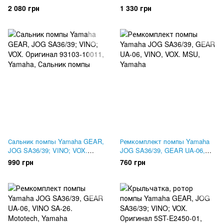
Vox. CHARMO, Тайвань
SA26; VOX. M-Tech
2 080 грн
1 330 грн
Сальник помпы Yamaha GEAR,
Ремкомплект помпы Yamaha
JOG SA36/39; VINO; VOX.
JOG SA36/39, GEAR UA-06,
Оригинал 93103-10011
VINO, VOX. MSU
990 грн
760 грн