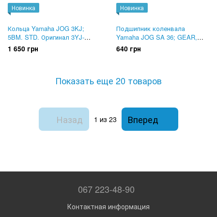
Новинка
Новинка
Кольца Yamaha JOG 3KJ;
Подшипник коленвала
5BM. STD. Оригинал 3YJ-
Yamaha JOG SA 36; GEAR,
11610-00
VOX. Оригинал 93306-205XP
1 650 грн
640 грн
Показать еще 20 товаров
Назад
Вперед
1
из 23
067 223-48-90
Контактная информация