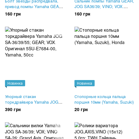
Болт звезды распредвала,
Сальник помпы Yamaha GEAR,
привод помпы Yamaha GEAR,
JOG SA36/39; VINO; VOX.
JOG SA36; VINO; VOX.
SALO
160 грн
160 грн
Оригинал 90105-08876
Новинка
Новинка
Упорный стакан
Стопорные кольца пальца
торкдрайвера Yamaha JOG
поршня 10мм (Yamaha, Suzuki)
SA-36/39/55; GEAR; VOX.
390 грн
20 грн
Оригинал 5SU-E7684-00