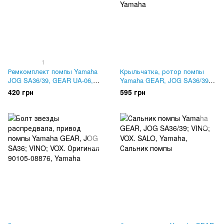
1
Ремкомплект помпы Yamaha
Крыльчатка, ротор помпы
JOG SA36/39, GEAR UA-06,
Yamaha GEAR, JOG SA36/39;
VINO SA-26. Mototech
VINO; VOX. Оригинал 5ST-
420 грн
595 грн
E2450-01