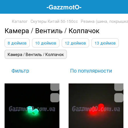
-GazzmotO-
Каталог
Скутеры Китай 50-150сс
Резина (шина, покрышка
Камера / Вентиль / Колпачок
8 дюймов
10 дюймов
12 дюймов
13 дюймов
Камера / Вентиль / Колпачок
Фильтр
По популярности