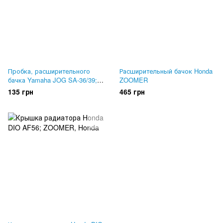
Пробка, расширительного
Расширительный бачок Honda
бачка Yamaha JOG SA-36/39;
ZOOMER
GEAR UA-06; VOX; VINO.
135 грн
465 грн
ОРИГИНАЛ