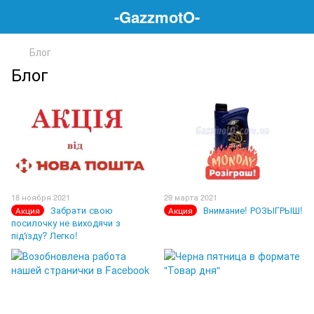
-GazzmotO-
Блог
Блог
18 ноября 2021
29 марта 2021
Забрати свою
Внимание! РОЗЫГРЫШ!
Акция
Акция
посилочку не виходячи з
під'їзду? Легко!