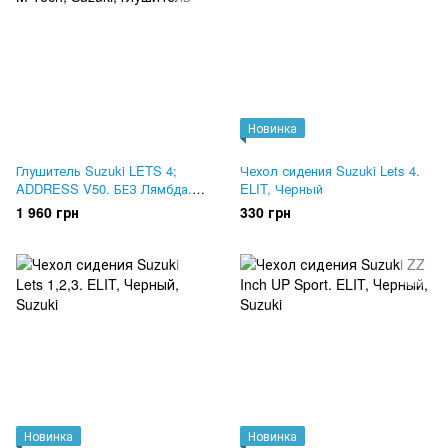
Новинка
Глушитель Suzuki LETS 4;
Чехол сидения Suzuki Lets 4.
ADDRESS V50. БЕЗ Лямбда.
ELIT, Черный
M-Tech
1 960 грн
330 грн
Новинка
Новинка