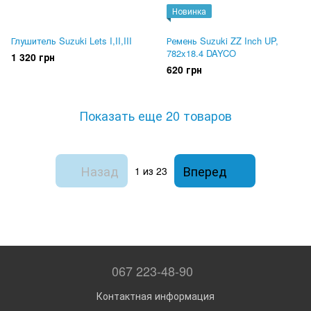
Новинка
Глушитель Suzuki Lets I,II,III
Ремень Suzuki ZZ Inch UP,
782x18.4 DAYCO
1 320 грн
620 грн
Показать еще 20 товаров
Назад
Вперед
1
из 23
067 223-48-90
Контактная информация