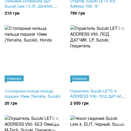
Сальники коленвала 2шт
Стартер Suzuki LETS 4/5;
Suzuki Lets I,II,III; 22x40x6,
Address V50. 'S'
17x27x6. MSU
210 грн
780 грн
Новинка
Новинка
Стопорные кольца пальца
Глушитель Suzuki LETS 4;
поршня 10мм (Yamaha, Suzuki)
ADDRESS V50. ПОД ДАТЧИК.
LP
20 грн
2 050 грн