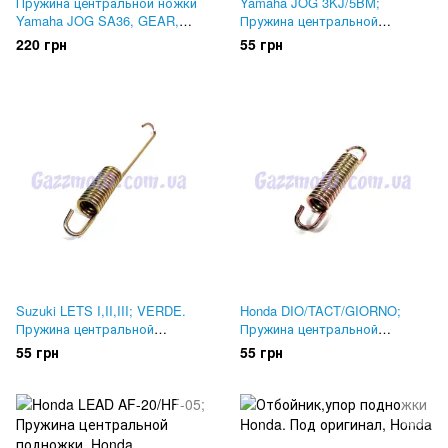
Пружина центральной ножки
Yamaha JOG 3KJ/5BM;
Yamaha JOG SA36, GEAR,
Пружина центральной
VOX, VINO. ОРИГИНАЛ
подножки
220 грн
55 грн
Suzuki LETS I,II,III; VERDE.
Honda DIO/TACT/GIORNO;
Пружина центральной
Пружина центральной
подножки
подножки
55 грн
55 грн