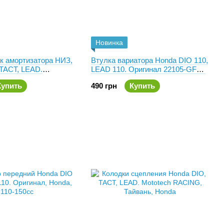
Новинка
к амортизатора НИЗ,
Втулка вариатора Honda DIO 110,
 TACT, LEAD.
LEAD 110. Оригинал 22105-GFM-
1203-GC7-300
900
Купить
490 грн
Купить