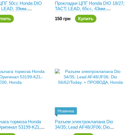
ЦПГ 50сс Honda DIO
Прокладки ЦПГ Honda DIO 18/27;
; LEAD, 39мм.
TACT; LEAD, 65cc, 43мм.
A
Mototech, Тайвань
упить
150 грн
Купить
Новинка
чага тормоза Honda
Разъем электроклапана Dio
Оригинал 53199-KZL-
34/35; Lead AF48/JF06; Dio
56/62/Today. + ПРОВОДА