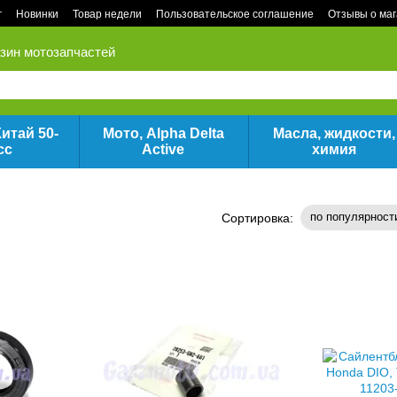
г
Новинки
Товар недели
Пользовательское соглашение
Отзывы о ма
зин мотозапчастей
итай 50-
Мото, Alpha Delta
Масла, жидкости,
сс
Active
химия
по популярност
Сортировка: