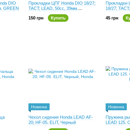
nda DIO
Прокладки ЦПГ Honda DIO 18/27;
Прокладки 
мм. GREEN
TACT; LEAD, 50cc, 39мм.
18/27; TACT
Mototech, Тайвань
KUROSAW
150 грн
Купить
45 грн
К
Новинка
Новинка
ца
Чехол сидения Honda LEAD AF-
Пружина ры
20; HF-05. ELIT, Черный
LEAD 125. 
E00