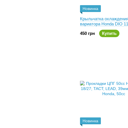
Новинка
Крыльчатка охлаждени
вариатора Honda DIO 1
110. Оригинал 22113-G
450 грн
Купить
Новинка