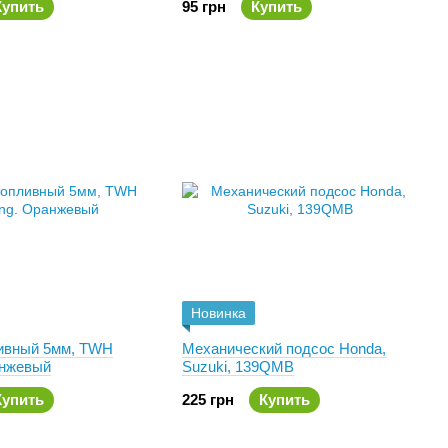
Купить
95 грн
Купить
Новинка
ивный 5мм, TWH
Механический подсос Honda,
анжевый
Suzuki, 139QMB
Купить
225 грн
Купить