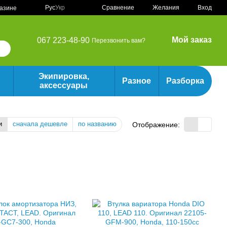
Сравнение
Рус
Укр
Желания
Вход
газине
Мой заказ
067 223-48-90
Перезвонить вам?
Экипировка,
Разное
Разборка
аксессуары
и
сначала дешевле
по названию
Отображение: