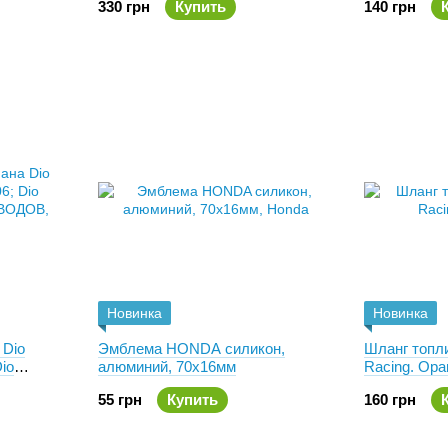
330 грн
Купить
140 грн
Новинка
Новинка
 Dio
Эмблема HONDA силикон,
Шланг топл
io
алюминий, 70х16мм
Racing. Ор
ВОДОВ
55 грн
Купить
160 грн