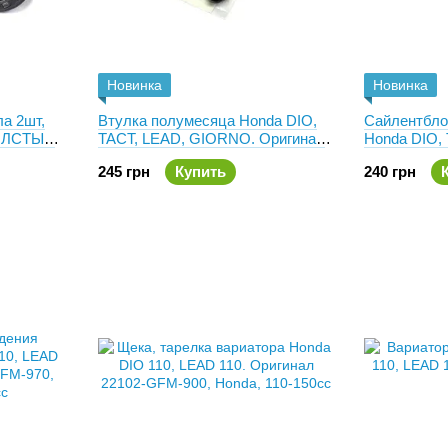
Новинка
Новинка
а 2шт,
Втулка полумесяца Honda DIO,
Сайлентбло
(ТОЛСТЫЙ
TACT, LEAD, GIORNO. Оригинал
Honda DIO,
.5x7
28253-GN2-601
Оригинал 1
245 грн
Купить
240 грн