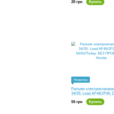
20 грн
Купить
Новинка
Разъем электроклапана
34/35; Lead AF48/JF06; D
56/62/Today. БЕЗ ПРО
55 грн
Купить