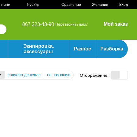
Сравнение
Рус
Укр
Желания
Вход
газине
Мой заказ
067 223-48-90
Перезвонить вам?
Экипировка,
Разное
Разборка
аксессуары
и
сначала дешевле
по названию
Отображение: