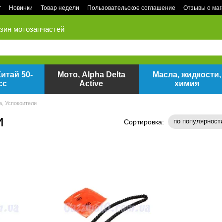
г
Новинки
Товар недели
Пользовательское соглашение
Отзывы о ма
зин мотозапчастей
итай 50-
Мото, Alpha Delta
Масла, жидкости,
сс
Active
химия
а, Успокоители
и
по популярност
Сортировка: