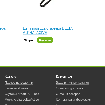
тера
Цепь привода стартера DELTA;
ALPHA; ACIVE
70 грн
Купить
Каталог
Клиентам
Подбор по моделям
Вход в личный кабинет
Скутеры Япония
Оплата и доставка
Скутеры Китай 50-150сс
Обмен и возврат
Мото, Alpha Delta Active
Контактная информация