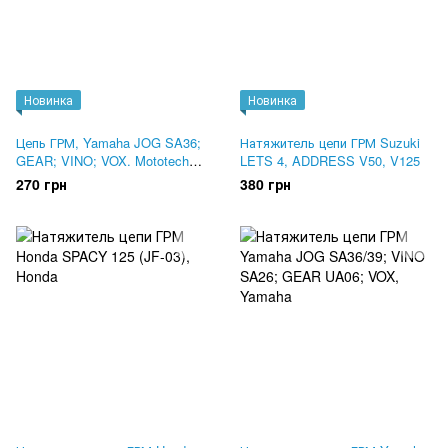
Новинка
Новинка
Цепь ГРМ, Yamaha JOG SA36;
Натяжитель цепи ГРМ Suzuki
GEAR; VINO; VOX. Mototech
LETS 4, ADDRESS V50, V125
RED BOX. LMC
270 грн
380 грн