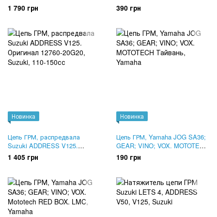
Оригинал 12760-32G00
1 790 грн
390 грн
Новинка
Новинка
Цепь ГРМ, распредвала
Цепь ГРМ, Yamaha JOG SA36;
Suzuki ADDRESS V125.
GEAR; VINO; VOX. MOTOTECH
Оригинал 12760-20G20
Тайвань
1 405 грн
190 грн