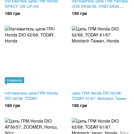
Натяжитель цепи ГРМ Honda
Натяжитель цепи ГРМ Yamaha
SPACY 125 (JF-03)
JOG SA36/39; VINO SA26;
GEAR UA06; VOX
180 грн
150 грн
Новинка
Натяжитель цепи ГРМ Honda
Цепь ГРМ Honda DIO 62/68;
DIO 62/68; TODAY
TODAY 61/67. Mototech Taiwan
160 грн
190 грн