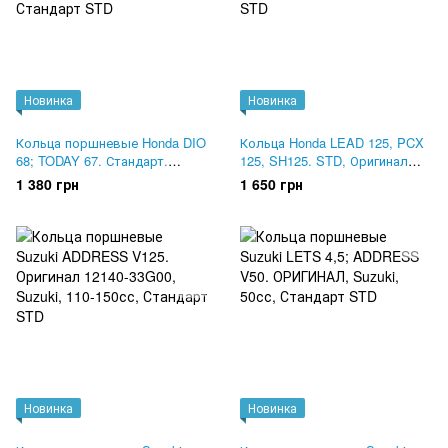
Новинка
Новинка
Кольца поршневые Honda DIO
Кольца Honda LEAD 125, PCX
68; TODAY 67. Стандарт.
125, SH125. STD, Оригинал
Оригинал 13011-GFC-770
13011-KWN-900
1 380 грн
1 650 грн
Новинка
Новинка