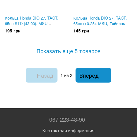
Кольца Honda DIO 27, TACT.
Кольца Honda DIO 27, TACT.
65сс STD (43.00). MSU,
65сс (+0.25). MSU, Тайвань
Тайвань
195 грн
145 грн
Показать еще 5 товаров
Назад
Вперед
1
из 2
067 223-48-90
Контактная информация