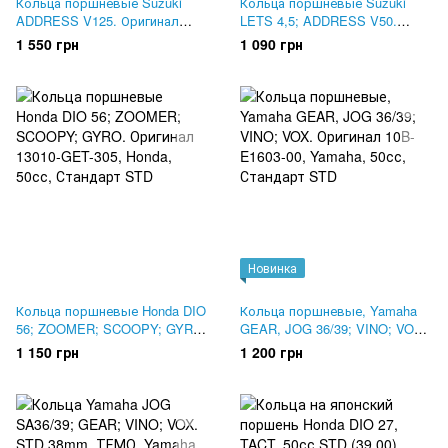
Кольца поршневые Suzuki
Кольца поршневые Suzuki
ADDRESS V125. Оригинал
LETS 4,5; ADDRESS V50.
12140-33G00
ОРИГИНАЛ
1 550 грн
1 090 грн
Новинка
Кольца поршневые Honda DIO
Кольца поршневые, Yamaha
56; ZOOMER; SCOOPY; GYRO.
GEAR, JOG 36/39; VINO; VOX.
Оригинал 13010-GET-305
Оригинал 10B-E1603-00
1 150 грн
1 200 грн