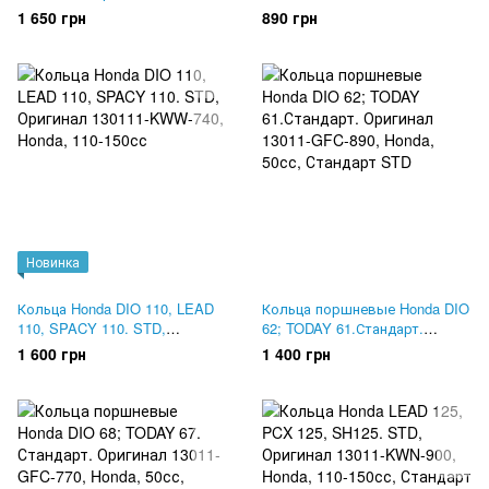
11610-00
77. Оригинал 13010-GGZ-J00
1 650 грн
890 грн
Новинка
Кольца Honda DIO 110, LEAD
Кольца поршневые Honda DIO
110, SPACY 110. STD,
62; TODAY 61.Стандарт.
Оригинал 130111-KWW-740
Оригинал 13011-GFC-890
1 600 грн
1 400 грн