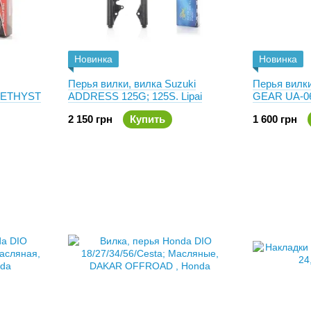
Новинка
Новинка
Перья вилки, вилка Suzuki
Перья вилк
 AMETHYST
ADDRESS 125G; 125S. Lipai
GEAR UA-06
2 150 грн
Купить
1 600 грн