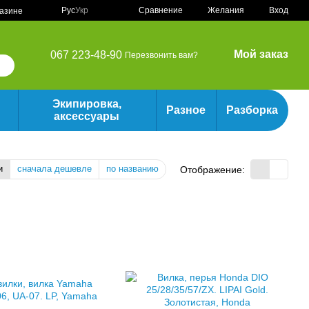
Сравнение
Рус
Укр
Желания
Вход
газине
Мой заказ
067 223-48-90
Перезвонить вам?
Экипировка,
Разное
Разборка
аксессуары
и
сначала дешевле
по названию
Отображение: