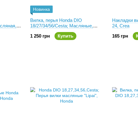
Новинка
Вилка, перья Honda DIO
Накладки ви
асляная,
18/27/34/56/Cesta; Масляные,
24, Crea
DAKAR OFFROAD
1 250 грн
Купить
165 грн