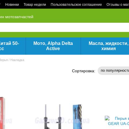
г
Новинки
Товар недели
Пользовательское соглашение
Отзывы о ма
ин мотозапчастей
итай 50-
Мото, Alpha Delta
Масла, жидкости,
сс
Active
химия
Перья / Накладка
по популярност
Сортировка: