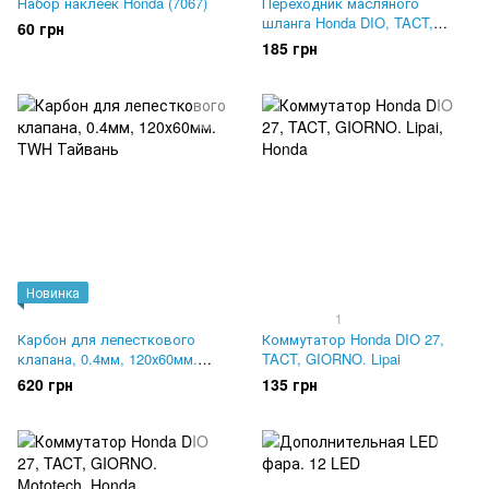
Набор наклеек Honda (7067)
Переходник масляного
шланга Honda DIO, TACT,
60 грн
LEAD. Оригинал 55201-GC8-
185 грн
000
Новинка
1
Карбон для лепесткового
Коммутатор Honda DIO 27,
клапана, 0.4мм, 120х60мм.
TACT, GIORNO. Lipai
TWH Тайвань
620 грн
135 грн