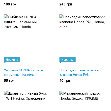
15.6x25.5x7
Оригинал 28253-GN2-601
190 грн
245 грн
Новинка
Новинка
Эмблема HONDA силикон,
Прокладки лепесткового
алюминий, 70х16мм
клапана Honda PAL
55 грн
40 грн