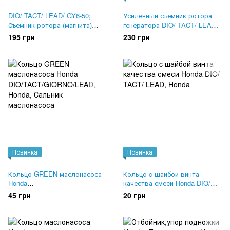
DIO/ TACT/ LEAD/ GY6-50;
Усиленный съемник ротора
Съемник ротора (магнита)
генератора DIO/ TACT/ LEAD/
генератора
GY6-50
195 грн
230 грн
Новинка
Новинка
Кольцо GREEN маслонасоса
Кольцо c шайбой винта
Honda
качества смеси Honda DIO/
DIO/TACT/GIORNO/LEAD
TACT/ LEAD
45 грн
20 грн